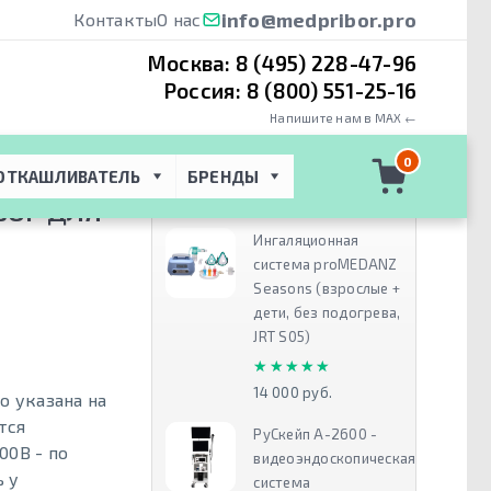
info@medpribor.pro
Контакты
О нас
Москва:
8 (495) 228-47-96
Россия:
8 (800) 551-25-16
Напишите нам в MAX ←
A/B - прибор для
0
ОТКАШЛИВАТЕЛЬ
БРЕНДЫ
Рекомендуем
БОР ДЛЯ
Ингаляционная
система proMEDANZ
Seasons (взрослые +
дети, без подогрева,
JRT S05)
★★★★★
★★★★★
14 000 руб.
o указана на
тся
РуСкейп А-2600 -
00B - по
видеоэндоскопическая
ь у
система