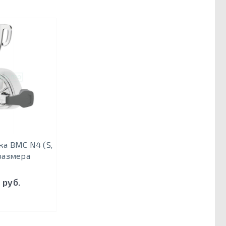
ка BMC N4 (S,
 размера
 руб.