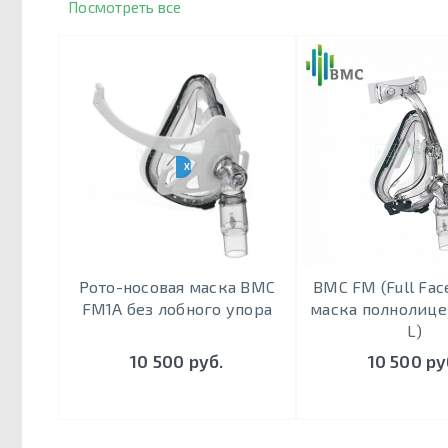
Посмотреть все
ХИТ ПРОДАЖ
Рото-носовая маска BMC
BMC FM (Full Fac
FM1A без лобного упора
маска полнолицев
L)
10 500 руб.
10 500 ру