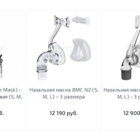
e Mask) -
Назальная маска BMC N2 (S,
Назальная мас
ая (S, M,
M, L) – 3 размера
M, L) - 3
б.
12 190 руб.
12 900