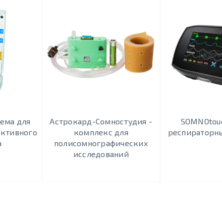
тема для
Астрокард-Сомностудия -
SOMNOtouc
уктивного
комплекс для
респираторн
а
полисомнографических
исследований