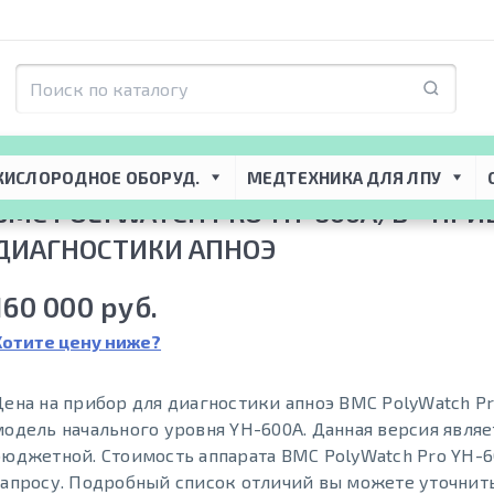
торная поддержка
 → 
Диагностика апноэ сна
 → 
BMC PolyWatch Pro YH-600
КИСЛОРОДНОЕ ОБОРУД.
МЕДТЕХНИКА ДЛЯ ЛПУ
BMC POLYWATCH PRO YH-600A/B - ПРИ
ДИАГНОСТИКИ АПНОЭ
160 000 руб.
Хотите цену ниже?
Цена на прибор для диагностики апноэ BMC PolyWatch Pr
модель начального уровня YH-600A. Данная версия являе
бюджетной. Стоимость аппарата BMC PolyWatch Pro YH-6
запросу. Подробный список отличий вы можете уточнит