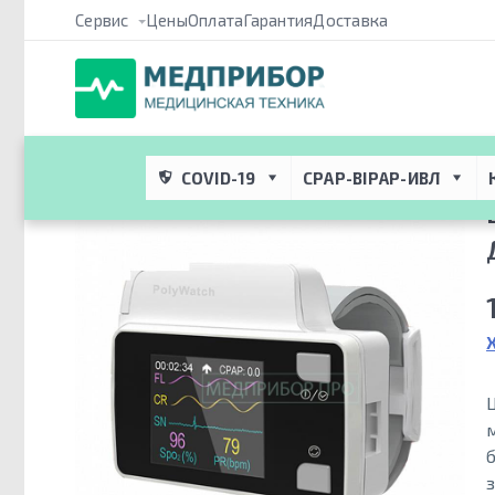
Сервис
Цены
Оплата
Гарантия
Доставка
Медприбор ПРО
 → 
Каталог
 → 
CPAP/BIPAP Терапия и респира
диагностики апноэ
COVID-19
CPAP-BIPAP-ИВЛ