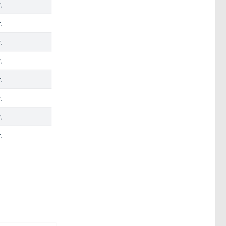
.
.
.
.
.
.
.
.