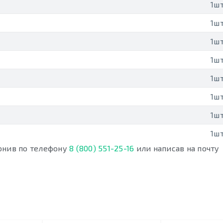
1шт
1шт
1шт
1шт
1шт
1шт
1шт
1шт
онив по телефону
8 (800) 551-25-16
или написав на почту