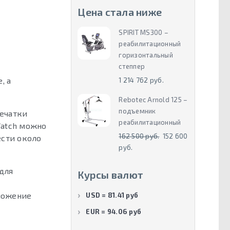
Цена стала ниже
SPIRIT MS300 –
реабилитационный
горизонтальный
степпер
, а
1 214 762 руб.
Rebotec Arnold 125 –
подъемник
печатки
реабилитационный
Watch можно
162 500 руб.
152 600
ести около
руб.
для
Курсы валют
ложение
USD = 81.41 руб
EUR = 94.06 руб