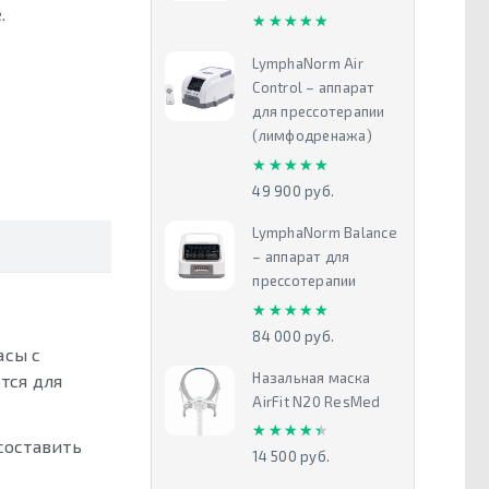
.
★★★★★
★★★★★
LymphaNorm Air
Control – аппарат
для прессотерапии
(лимфодренажа)
★★★★★
★★★★★
49 900 руб.
LymphaNorm Balance
– аппарат для
прессотерапии
★★★★★
★★★★★
84 000 руб.
асы с
Назальная маска
тся для
AirFit N20 ResMed
★★★★★
★★★★★
составить
14 500 руб.