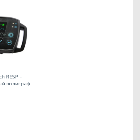
h RESP -
ый полиграф