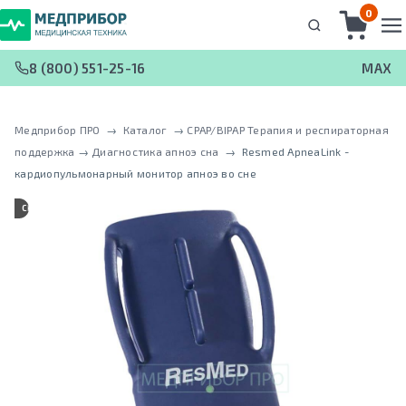
0
8 (800) 551-25-16
MAX
Медприбор ПРО
 → 
Каталог
 → 
CPAP/BIPAP Терапия и респираторная
поддержка
 → 
Диагностика апноэ сна
 → 
Resmed ApneaLink -
кардиопульмонарный монитор апноэ во сне
СНЯТ С ПРОИЗВОДСТВА