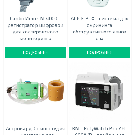
CardioMem CM 4000 -
ALICE PDX - система для
регистратор цифровой
скрининга
для холтеровского
обструктивного апноэ
мониторинга
сна
ПОДРОБНЕЕ
ПОДРОБНЕЕ
Астрокард-Сомностудия
BMC PolyWatch Pro YH-
- комплекс для
600A/B - прибор для