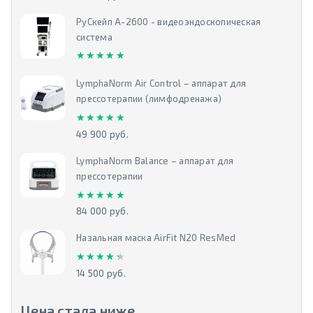
РуСкейп А-2600 - видеоэндоскопическая
система
★★★★★
★★★★★
LymphaNorm Air Control – аппарат для
прессотерапии (лимфодренажа)
★★★★★
★★★★★
49 900 руб.
LymphaNorm Balance – аппарат для
прессотерапии
★★★★★
★★★★★
84 000 руб.
Назальная маска AirFit N20 ResMed
★★★★★
★★★★★
14 500 руб.
Цена стала ниже