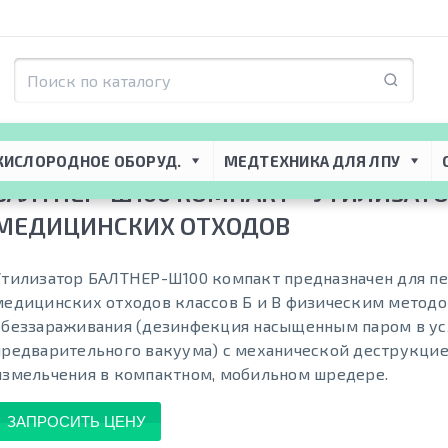
я ЛПУ
 → 
Системы стерилизации
 → 
Утилизация медицинских отходов
 → 
Б
КИСЛОРОДНОЕ ОБОРУД.
МЕДТЕХНИКА ДЛЯ ЛПУ
БАЛТНЕР-Ш100 КОМПАКТ - УТИЛИЗАТ
МЕДИЦИНСКИХ ОТХОДОВ
Утилизатор БАЛТНЕР-Ш100 компакт предназначен для п
медицинских отходов классов Б и В физическим метод
обеззараживания (дезинфекция насыщенным паром в ус
предварительного вакуума) с механической деструкци
измельчения в компактном, мобильном шредере.
ЗАПРОСИТЬ ЦЕНУ