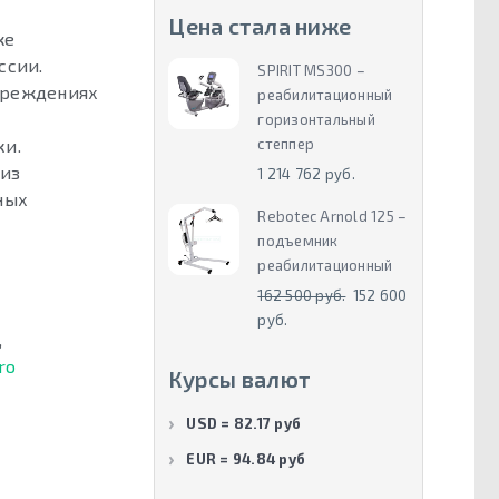
Цена стала ниже
же
ссии.
SPIRIT MS300 –
чреждениях
реабилитационный
горизонтальный
степпер
ки.
 из
1 214 762 руб.
ных
Rebotec Arnold 125 –
подъемник
реабилитационный
162 500 руб.
152 600
руб.
,
ro
Курсы валют
USD = 82.17 руб
EUR = 94.84 руб