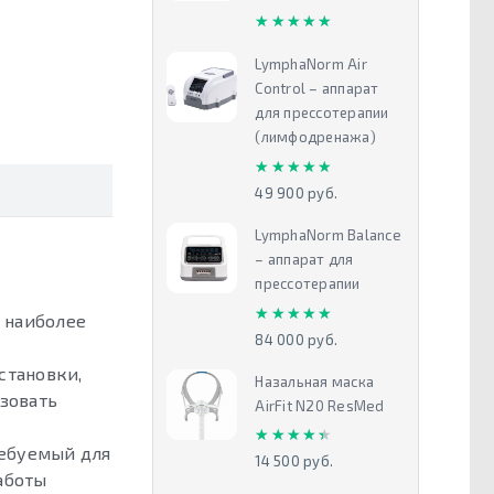
★★★★★
★★★★★
LymphaNorm Air
Control – аппарат
для прессотерапии
(лимфодренажа)
★★★★★
★★★★★
49 900 руб.
LymphaNorm Balance
– аппарат для
прессотерапии
★★★★★
★★★★★
и наиболее
84 000 руб.
становки,
Назальная маска
зовать
AirFit N20 ResMed
★★★★★
★★★★★
ребуемый для
14 500 руб.
аботы