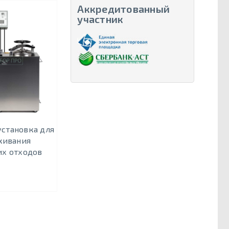
Аккредитованный
участник
установка для
живания
х отходов