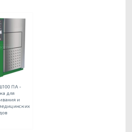
100 ПА -
ка для
ивания и
медицинских
дов