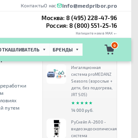
info@medpribor.pro
Контакты
О нас
Москва:
8 (495) 228-47-96
Россия:
8 (800) 551-25-16
Напишите нам в MAX ←
АЛТНЕР-Ш100
0
ОТКАШЛИВАТЕЛЬ
БРЕНДЫ
Рекомендуем
ОР
Ингаляционная
система proMEDANZ
Seasons (взрослые +
ереработки
дети, без подогрева,
ом
JRT S05)
ловиях
★★★★★
★★★★★
ей путем
14 000 руб.
РуСкейп А-2600 -
видеоэндоскопическая
система