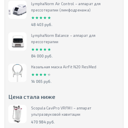
LymphaNorm Air Control – аппарат для
прессотерапии (лимфодренажа)
★★★★★
★★★★★
48 403 руб.
LymphaNorm Balance – аппарат для
прессотерапии
★★★★★
★★★★★
84 000 руб.
Назальная маска AirFit N20 ResMed
★★★★★
★★★★★
14 065 руб.
Цена стала ниже
Scopula CaviPro VRFM I – аппарат
ультразвуковой кавитации
470 984 руб.