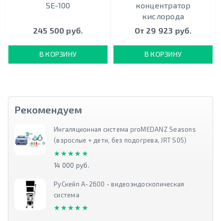
SE-100
концентратор
кислорода
245 500 руб.
От 29 923 руб.
В КОРЗИНУ
В КОРЗИНУ
Рекомендуем
Ингаляционная система proMEDANZ Seasons
(взрослые + дети, без подогрева, JRT S05)
★★★★★
★★★★★
14 000 руб.
РуСкейп А-2600 - видеоэндоскопическая
система
★★★★★
★★★★★