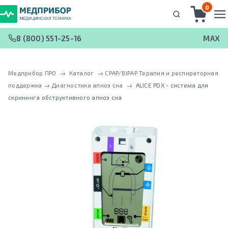
0
8 (800) 551-25-16
MAX
Медприбор ПРО
 → 
Каталог
 → 
CPAP/BIPAP Терапия и респираторная
поддержка
 → 
Диагностика апноэ сна
 → 
ALICE PDX - система для
скрининга обструктивного апноэ сна