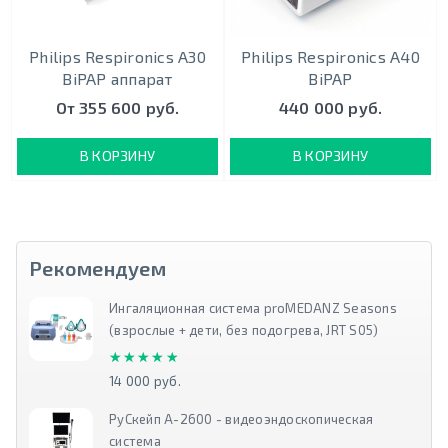
Philips Respironics A30
Philips Respironics A40
BiPAP аппарат
BiPAP
От 355 600 руб.
440 000 руб.
В КОРЗИНУ
В КОРЗИНУ
Рекомендуем
Ингаляционная система proMEDANZ Seasons
(взрослые + дети, без подогрева, JRT S05)
★★★★★
★★★★★
14 000 руб.
РуСкейп А-2600 - видеоэндоскопическая
система