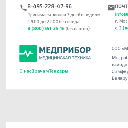
8-495-228-47-96
ПОЧТ
info@
Принимаем звонки 7 дней в неделю.
г. Мос
С 9.00 до 22.00 без обеда.
с. 2
(в
8 (800) 551-25-16
(бесплатно)
ООО «М
Мы раб
находя
О нас
Врачам
Тендеры
Симфер
Белару