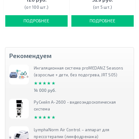
(от 100 шт.)
(от 5 шт.)
ПОДРОБНЕЕ
ПОДРОБНЕЕ
Рекомендуем
Ингаляционная система proMEDANZ Seasons
(взрослые + дети, без подогрева, JRT S05)
★★★★★
★★★★★
14 000 руб.
РуСкейп А-2600 - видеоэндоскопическая
система
★★★★★
★★★★★
LymphaNorm Air Control – аппарат для
прессотерапии (лимфодренажа)