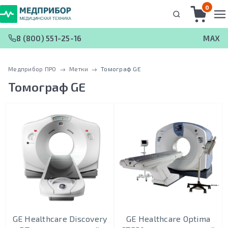
0
8 (800) 551-25-16
MAX
Медприбор ПРО
 → 
Метки
 → 
Томограф GE
Томограф GE
GE Healthcare Discovery
GE Healthcare Optima