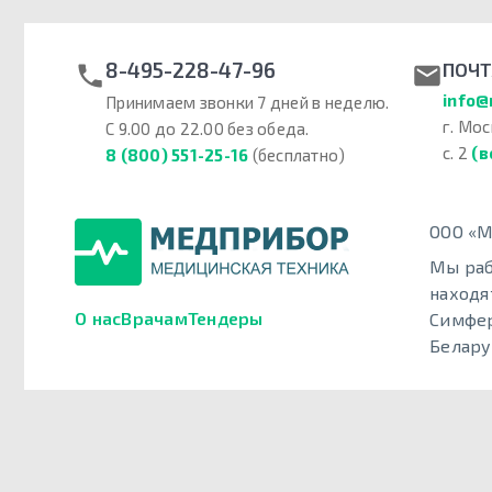
8-495-228-47-96
ПОЧТ
info@
Принимаем звонки 7 дней в неделю.
г. Мос
С 9.00 до 22.00 без обеда.
с. 2
(в
8 (800) 551-25-16
(бесплатно)
ООО «М
Мы раб
находя
О нас
Врачам
Тендеры
Симфер
Белару