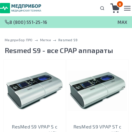
0
8 (800) 551-25-16
MAX
Медприбор ПРО
 → 
Метки
 → 
Resmed S9
Resmed S9
- все CPAP аппараты
ResMed S9 VPAP S с
ResMed S9 VPAP ST с