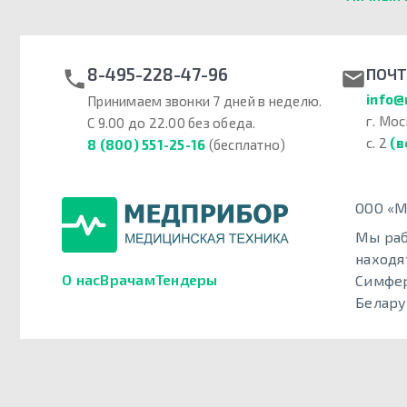
8-495-228-47-96
ПОЧТ
info@
Принимаем звонки 7 дней в неделю.
г. Мос
С 9.00 до 22.00 без обеда.
с. 2
(в
8 (800) 551-25-16
(бесплатно)
ООО «М
Мы раб
находя
О нас
Врачам
Тендеры
Симфер
Белару