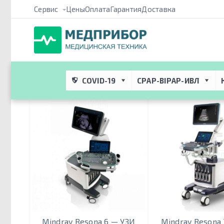
Сервис
Цены
Оплата
Гарантия
Доставка
Медприбор ПРО
 → 
Метки
 → 
Mindray Resona
Mindray Resona
COVID-19
CPAP-BIPAP-ИВЛ
Mindray Resona 6 — УЗИ
Mindray Resona