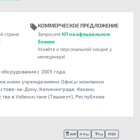
КОММЕРЧЕСКОЕ ПРЕДЛОЖЕНИЕ
й стране.
Запросите
КП на официальном
–
бланке
.
Узнайте о персональной скидке у
менеджера!
борудования с 2003 года.
цинскими учреждениями. Офисы компании
стове-на-Дону, Калининграде, Казани,
тва в Узбекистане (Ташкент), Республике
VISA
Я Pay
МИР
Pay