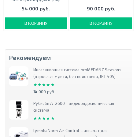
54 000 руб.
90 000 руб.
В КОРЗИНУ
В КОРЗИНУ
Рекомендуем
Ингаляционная система proMEDANZ Seasons
(взрослые + дети, без подогрева, JRT S05)
★★★★★
★★★★★
14 000 руб.
РуСкейп А-2600 - видеоэндоскопическая
система
★★★★★
★★★★★
LymphaNorm Air Control – аппарат для