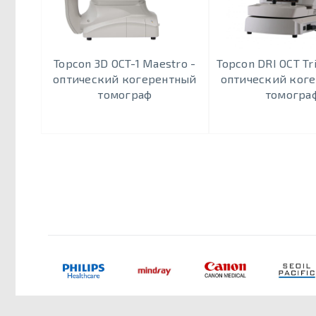
Topcon 3D OCT-1 Maestro -
Topcon DRI OCT Tri
оптический когерентный
оптический ког
томограф
томогра