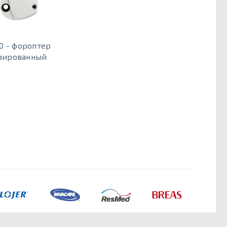
0 - фороптер
зированный