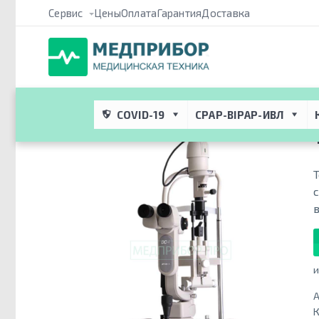
Сервис
Цены
Оплата
Гарантия
Доставка
Медприбор ПРО
 → 
Каталог
 → 
Медицинское оборудование дл
щелевая лампа
COVID-19
CPAP-BIPAP-ИВЛ
и
А
К