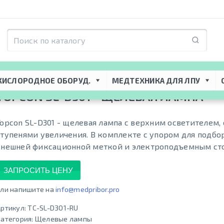
я ЛПУ
 → 
Офтальмологическое оборудование
 → 
Щелевые лампы
 → 
Topco
КИСЛОРОДНОЕ ОБОРУД.
МЕДТЕХНИКА ДЛЯ ЛПУ
TOPCON SL-D301 - ЩЕЛЕВАЯ ЛАМПА
Topcon SL-D301 - щелевая лампа с верхним осветителем, 
ступенями увеличения. В комплекте с упором для подбо
внешней фиксационной меткой и электроподъемным ст
ЗАПРОСИТЬ ЦЕНУ
ли напишите на
info@medpribor.pro
ртикул:
TC-SL-D301-RU
атегория:
Щелевые лампы