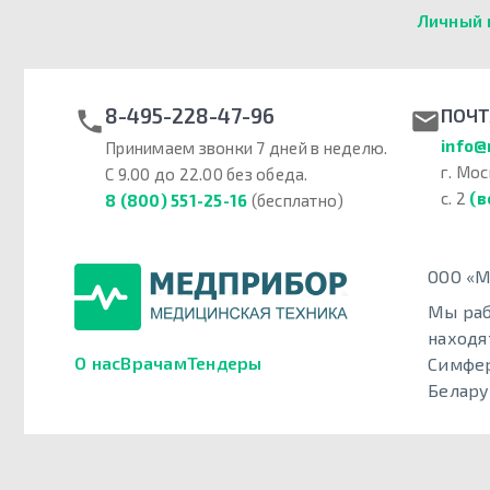
Личный 
8-495-228-47-96
ПОЧТ
info@
Принимаем звонки 7 дней в неделю.
г. Мос
С 9.00 до 22.00 без обеда.
с. 2
(в
8 (800) 551-25-16
(бесплатно)
ООО «М
Мы раб
находя
О нас
Врачам
Тендеры
Симфер
Белару