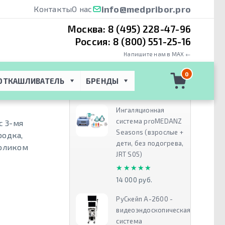
info@medpribor.pro
Контакты
О нас
Москва:
8 (495) 228-47-96
Россия:
8 (800) 551-25-16
Напишите нам в MAX ←
n SL-D301 -
0
ОТКАШЛИВАТЕЛЬ
БРЕНДЫ
Рекомендуем
Ингаляционная
система proMEDANZ
с 3-мя
Seasons (взрослые +
родка,
дети, без подогрева,
оликом
JRT S05)
★★★★★
★★★★★
14 000 руб.
РуСкейп А-2600 -
видеоэндоскопическая
система