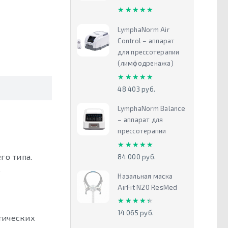
★★★★★
★★★★★
LymphaNorm Air
Control – аппарат
для прессотерапии
(лимфодренажа)
★★★★★
★★★★★
48 403 руб.
LymphaNorm Balance
– аппарат для
прессотерапии
★★★★★
★★★★★
го типа.
84 000 руб.
.
Назальная маска
AirFit N20 ResMed
★★★★★
★★★★★
14 065 руб.
тических