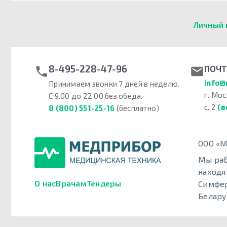
Личный 
8-495-228-47-96
ПОЧТ
info@
Принимаем звонки 7 дней в неделю.
г. Мос
С 9.00 до 22.00 без обеда.
с. 2
(в
8 (800) 551-25-16
(бесплатно)
ООО «М
Мы раб
находя
О нас
Врачам
Тендеры
Симфер
Белару