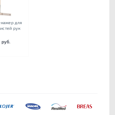
енажер для
кистей рук
 руб.