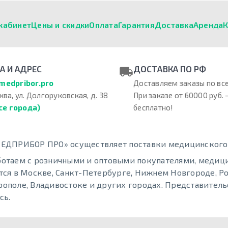
кабинет
Цены и скидки
Оплата
Гарантия
Доставка
Аренда
К
А И АДРЕС
ДОСТАВКА ПО РФ
medpribor.pro
Доставляем заказы по все
ква, ул. Долгоруковская, д. 38
При заказе от 60000 руб. 
се города)
бесплатно!
ЕДПРИБОР ПРО» осуществляет поставки медицинского о
отаем с розничными и оптовыми покупателями, меди
тся в Москве, Санкт-Петербурге, Нижнем Новгороде, Ро
ополе, Владивостоке и других городах. Представительс
сь.