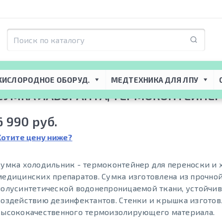
я ЛПУ
 → 
Медицинский инвентарь
 → 
Медицинские сумки
 → 
Сумки лаборан
КИСЛОРОДНОЕ ОБОРУД.
МЕДТЕХНИКА ДЛЯ ЛПУ
СУМКА ЛАБОРАНТА, ТЕРМОКОНТЕЙНЕР 
6 990 руб.
Хотите цену ниже?
Сумка холодильник - термоконтейнер для переноски и 
медицинских препаратов. Сумка изготовлена из прочно
полусинтетической водонепроницаемой ткани, устойчив
воздействию дезинфектантов. Стенки и крышка изготов
высококачественного термоизолирующего материала.