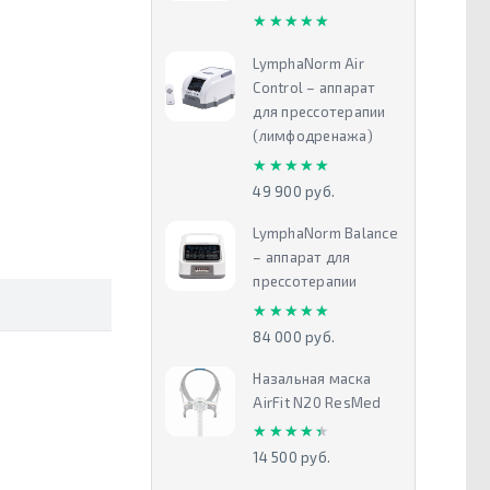
★★★★★
★★★★★
LymphaNorm Air
Control – аппарат
для прессотерапии
(лимфодренажа)
★★★★★
★★★★★
49 900 руб.
LymphaNorm Balance
– аппарат для
прессотерапии
★★★★★
★★★★★
84 000 руб.
Назальная маска
AirFit N20 ResMed
★★★★★
★★★★★
14 500 руб.