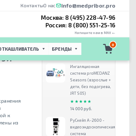
info@medpribor.pro
Контакты
О нас
Москва:
8 (495) 228-47-96
Россия:
8 (800) 551-25-16
Напишите нам в MAX ←
та
 → 
Сумка
0
ОТКАШЛИВАТЕЛЬ
БРЕНДЫ
Рекомендуем
5 Л
Ингаляционная
система proMEDANZ
Seasons (взрослые +
дети, без подогрева,
JRT S05)
хранения
★★★★★
★★★★★
й
14 000 руб.
ой к
РуСкейп А-2600 -
лены из
видеоэндоскопическая
система