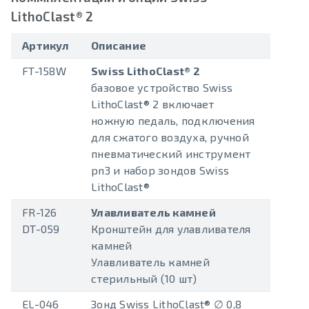
LithoClast® 2
Артикул
Описание
FT-158W
Swiss LithoClast® 2
базовое устройство Swiss
LithoClast® 2 включает
ножную педаль, подключения
для сжатого воздуха, ручной
пневматический инструмент
pn3 и набор зондов Swiss
LithoClast®
FR-126
Улавливатель камней
DT-059
Кронштейн для улавливателя
камней
Улавливатель камней
стерильный (10 шт)
EL-046
Зонд Swiss LithoClast® ∅ 0,8