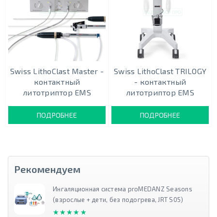
Swiss LithoClast Master -
Swiss LithoClast TRILOGY
контактный
- контактный
литотриптор EMS
литотриптор EMS
ПОДРОБНЕЕ
ПОДРОБНЕЕ
Рекомендуем
Ингаляционная система proMEDANZ Seasons
(взрослые + дети, без подогрева, JRT S05)
★★★★★
★★★★★