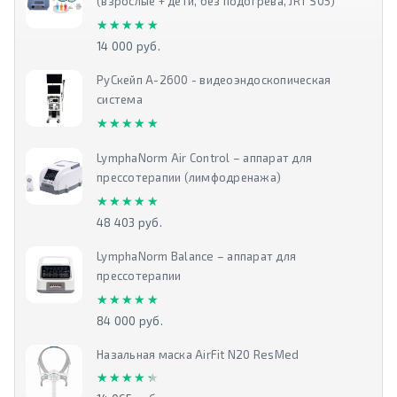
(взрослые + дети, без подогрева, JRT S05)
★★★★★
★★★★★
14 000 руб.
РуСкейп А-2600 - видеоэндоскопическая
система
★★★★★
★★★★★
LymphaNorm Air Control – аппарат для
прессотерапии (лимфодренажа)
★★★★★
★★★★★
48 403 руб.
LymphaNorm Balance – аппарат для
прессотерапии
★★★★★
★★★★★
84 000 руб.
Назальная маска AirFit N20 ResMed
★★★★★
★★★★★