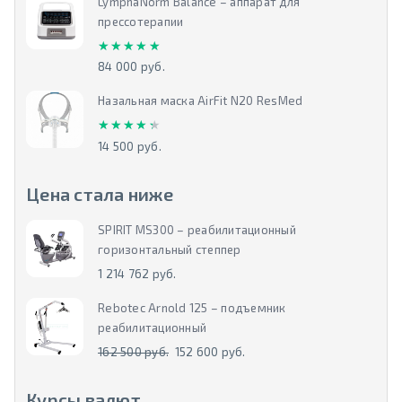
LymphaNorm Balance – аппарат для
прессотерапии
★★★★★
★★★★★
84 000 руб.
Назальная маска AirFit N20 ResMed
★★★★★
★★★★★
14 500 руб.
Цена стала ниже
SPIRIT MS300 – реабилитационный
горизонтальный степпер
1 214 762 руб.
Rebotec Arnold 125 – подъемник
реабилитационный
162 500 руб.
152 600 руб.
Курсы валют