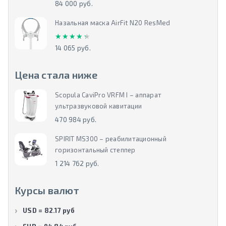
84 000 руб.
Назальная маска AirFit N20 ResMed
★★★★★
★★★★★
14 065 руб.
Цена стала ниже
Scopula CaviPro VRFM I – аппарат
ультразвуковой кавитации
470 984 руб.
SPIRIT MS300 – реабилитационный
горизонтальный степпер
1 214 762 руб.
Курсы валют
USD = 82.17 руб