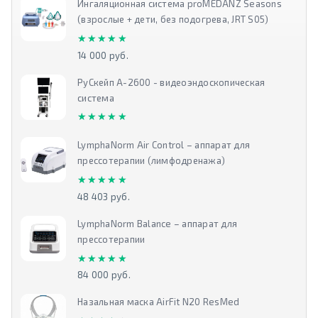
Ингаляционная система proMEDANZ Seasons
(взрослые + дети, без подогрева, JRT S05)
★★★★★
★★★★★
14 000 руб.
РуСкейп А-2600 - видеоэндоскопическая
система
★★★★★
★★★★★
LymphaNorm Air Control – аппарат для
прессотерапии (лимфодренажа)
★★★★★
★★★★★
48 403 руб.
LymphaNorm Balance – аппарат для
прессотерапии
★★★★★
★★★★★
84 000 руб.
Назальная маска AirFit N20 ResMed