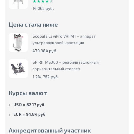
★★★★★
★★★★★
14 065 руб.
Цена стала ниже
Scopula CaviPro VRFM I – аппарат
ультразвуковой кавитации
470 984 руб.
SPIRIT MS300 – реабилитационный
горизонтальный степпер
1 214 762 руб.
Курсы валют
USD = 82.17 руб
EUR = 94.84 руб
Аккредитованный участник