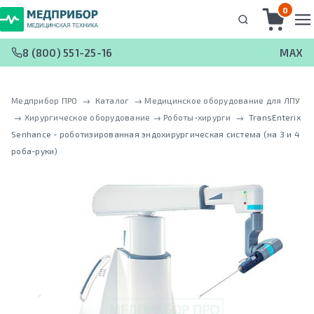
0
8 (800) 551-25-16
MAX
Медприбор ПРО
 → 
Каталог
 → 
Медицинское оборудование для ЛПУ
 → 
Хирургическое оборудование
 → 
Роботы-хирурги
 → 
TransEnterix
Senhance - роботизированная эндохирургическая система (на 3 и 4
роба-руки)