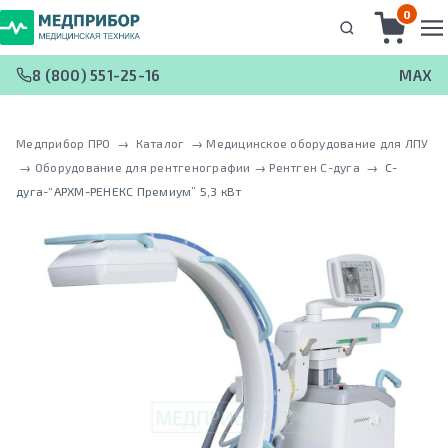
0
8 (800) 551-25-16
MAX
Медприбор ПРО
 → 
Каталог
 → 
Медицинское оборудование для ЛПУ
 → 
Оборудование для рентгенографии
 → 
Рентген С-дуга
 → 
С-
дуга-“АРХМ-РЕНЕКС Премиум” 5,3 кВт