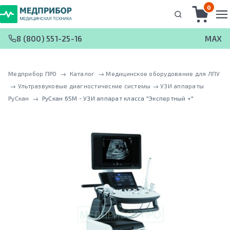
0
8 (800) 551-25-16
MAX
Медприбор ПРО
 → 
Каталог
 → 
Медицинское оборудование для ЛПУ
 → 
Ультразвуковые диагностические системы
 → 
УЗИ аппараты
РуCкан
 → 
РуСкан 65М - УЗИ аппарат класса "Экспертный +"