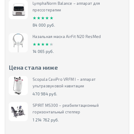
LymphaNorm Balance – аппарат для
прессотерапии
★★★★★
★★★★★
84 000 руб.
Назальная маска AirFit N20 ResMed
★★★★★
★★★★★
14 065 руб.
Цена стала ниже
Scopula CaviPro VRFM I – аппарат
ультразвуковой кавитации
470 984 руб.
SPIRIT MS300 – реабилитационный
горизонтальный степпер
1 214 762 руб.