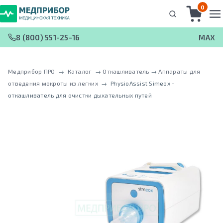
0
8 (800) 551-25-16
MAX
Медприбор ПРО
 → 
Каталог
 → 
Откашливатель
 → 
Аппараты для
отведения мокроты из легких
 → 
PhysioAssist Simeox -
откашливатель для очистки дыхательных путей