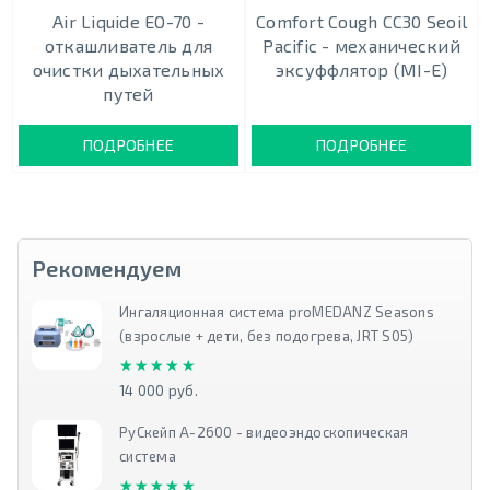
Air Liquide EO-70 -
Comfort Cough CC30 Seoil
откашливатель для
Pacific - механический
очистки дыхательных
эксуффлятор (MI-E)
путей
ПОДРОБНЕЕ
ПОДРОБНЕЕ
Рекомендуем
Ингаляционная система proMEDANZ Seasons
(взрослые + дети, без подогрева, JRT S05)
★★★★★
★★★★★
14 000 руб.
РуСкейп А-2600 - видеоэндоскопическая
система
★★★★★
★★★★★