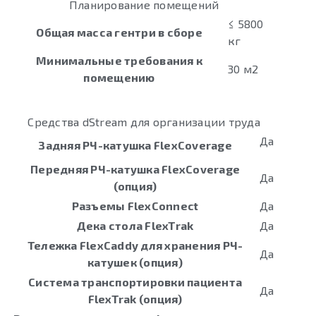
Планирование помещений
≤ 5800
Общая масса гентри в сборе
кг
Минимальные требования к
30 м2
помещению
Средства dStream для организации труда
Да
Задняя РЧ-катушка FlexCoverage
Передняя РЧ-катушка FlexCoverage
Да
(опция)
Разъемы FlexConnect
Да
Дека стола FlexTrak
Да
Тележка FlexCaddy для хранения РЧ-
Да
катушек (опция)
Система транспортировки пациента
Да
FlexTrak (опция)