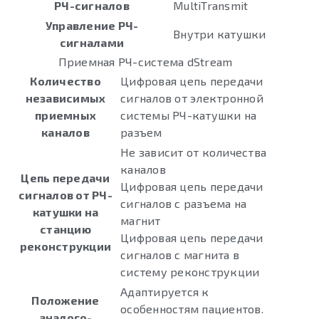
РЧ-сигналов
MultiTransmit
Управление РЧ-
Внутри катушки
сигналами
Приемная РЧ-система dStream
Количество
Цифровая цепь передачи
независимых
сигналов от электронной
приемных
системы РЧ-катушки на
каналов
разъем
Не зависит от количества
каналов
Цепь передачи
Цифровая цепь передачи
сигналов от РЧ-
сигналов с разъема на
катушки на
магнит
станцию
Цифровая цепь передачи
реконструкции
сигналов с магнита в
систему реконструкции
Адаптируется к
Положение
особенностям пациентов.
аналого-