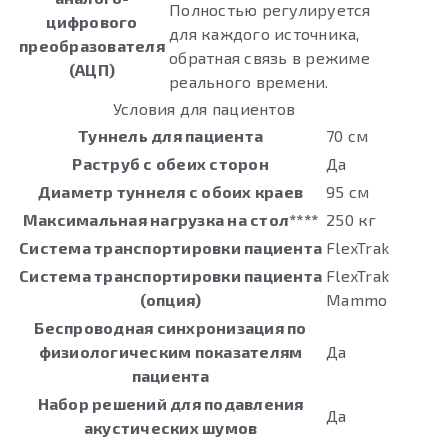
Полностью регулируется
цифрового
для каждого источника,
преобразователя
обратная связь в режиме
(АЦП)
реального времени.
Условия для пациентов
Туннель для пациента
70 см
Раструб с обеих сторон
Да
Диаметр туннеля с обоих краев
95 см
Максимальная нагрузка на стол****
250 кг
Система транспортировки пациента
FlexTrak
Система транспортировки пациента
FlexTrak
(опция)
Mammo
Беспроводная синхронизация по
физиологическим показателям
Да
пациента
Набор решений для подавления
Да
акустических шумов