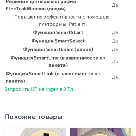
Решение для маммографии
Да
FlexTrakMammo (опция)
Повышение эффективности с помощью
платформы iPatient
Функция SmartStart
Да
Функция SmartSelect
Да
Функция SmartExam (опция)
Да
Функция SmartLine (в зависимости от
Да
пакета)
Функция SmartLink (в зависимости от
Да
пакета)
Запросить КП на Ingenia 3 Тл
Похожие товары