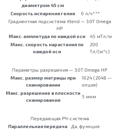
диаметром 45 см
Скорость испарения гелия
0 л/ч***
Градиентная подсистема Xtend — 3.0Т Omega
HP
Макс. амплитуда по каждой оси
45 мТл/м
Макс. скорость нарастания по
200
каждой оси
Тл/(м*с)
Параметры разрешения — 3.0Т Omega HP
Макс. размер матрицы при
1024 (2048 —
сканировании
опция)
Макс. разрешение в плоскости
5 мкм
сканирования
Передающая РЧ-система
Параллельная передача
Да, функция