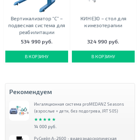
Вертикализатор “С” –
КИНЕЗО – стол для
подвесная система для
кинезотерапии
реабилитации
534 990 руб.
324 990 руб.
В КОРЗИНУ
В КОРЗИНУ
Рекомендуем
Ингаляционная система proMEDANZ Seasons
(взрослые + дети, без подогрева, JRT S05)
★★★★★
★★★★★
14 000 руб.
РуСкейп А-2600 - видеоэндоскопическая