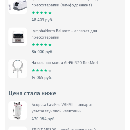
прессотерапии (лимфодренажа)
★★★★★
★★★★★
48 403 руб.
LymphaNorm Balance – аппарат для
прессотерапии
★★★★★
★★★★★
84 000 руб.
Назальная маска AirFit N20 ResMed
★★★★★
★★★★★
14 065 руб.
Цена стала ниже
Scopula CaviPro VRFM I – аппарат
ультразвуковой кавитации
470 984 руб.
SPIRIT MS300 – реабилитационный