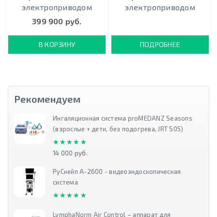
электроприводом
электроприводом
399 900 руб.
В КОРЗИНУ
ПОДРОБНЕЕ
Рекомендуем
Ингаляционная система proMEDANZ Seasons
(взрослые + дети, без подогрева, JRT S05)
★★★★★
★★★★★
14 000 руб.
РуСкейп А-2600 - видеоэндоскопическая
система
★★★★★
★★★★★
LymphaNorm Air Control – аппарат для