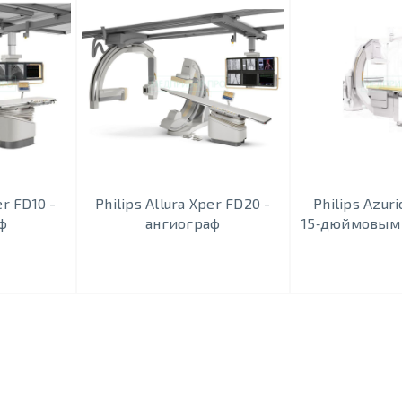
er FD10 -
Philips Allura Xper FD20 -
Philips Azuri
ф
ангиограф
15‑дюймовым