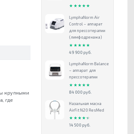
★★★★★
★★★★★
LymphaNorm Air
Control – аппарат
для прессотерапии
(лимфодренажа)
★★★★★
★★★★★
49 900 руб.
LymphaNorm Balance
– аппарат для
прессотерапии
★★★★★
★★★★★
84 000 руб.
ны крупными
а, где
Назальная маска
AirFit N20 ResMed
★★★★★
★★★★★
14 500 руб.