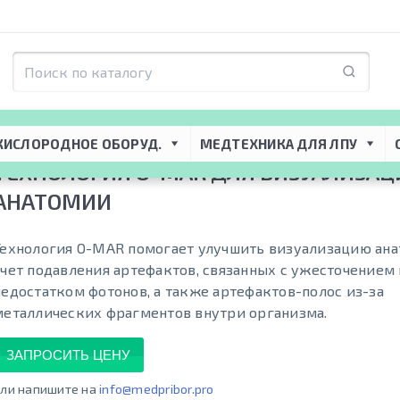
я ЛПУ
 → 
Клинические информационные системы
 → 
Технология O-MAR д
КИСЛОРОДНОЕ ОБОРУД.
МЕДТЕХНИКА ДЛЯ ЛПУ
ТЕХНОЛОГИЯ O-MAR ДЛЯ ВИЗУАЛИЗАЦ
АНАТОМИИ
Технология O-MAR помогает улучшить визуализацию ана
счет подавления артефактов, связанных с ужесточением 
недостатком фотонов, а также артефактов-полос из-за
металлических фрагментов внутри организма.
ЗАПРОСИТЬ ЦЕНУ
ли напишите на
info@medpribor.pro