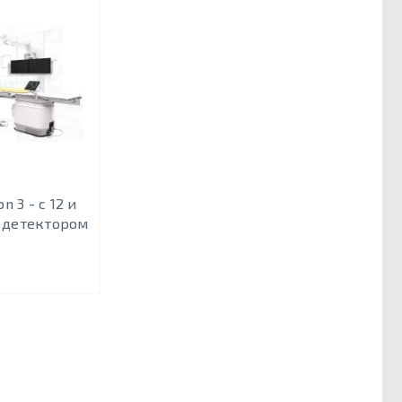
on 3 - c 12 и
 детектором