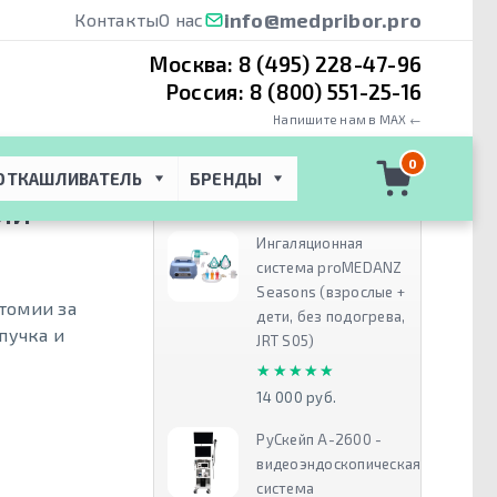
info@medpribor.pro
Контакты
О нас
Москва:
8 (495) 228-47-96
Россия:
8 (800) 551-25-16
Напишите нам в MAX ←
ля визуализации
0
ОТКАШЛИВАТЕЛЬ
БРЕНДЫ
Рекомендуем
ИИ
Ингаляционная
система proMEDANZ
Seasons (взрослые +
томии за
дети, без подогрева,
пучка и
JRT S05)
★★★★★
★★★★★
14 000 руб.
РуСкейп А-2600 -
видеоэндоскопическая
система