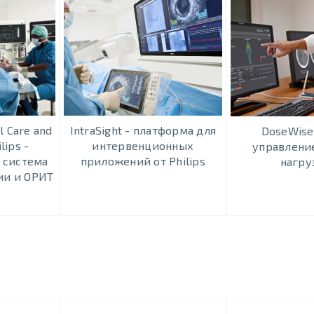
al Care and
IntraSight - платформа для
DoseWise 
lips -
интервенционных
управлени
 система
приложений от Philips
нагру
ии и ОРИТ