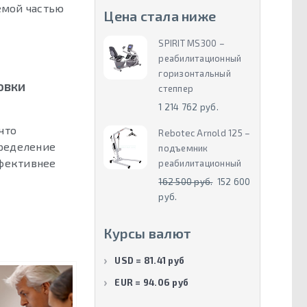
емой частью
Цена стала ниже
SPIRIT MS300 –
реабилитационный
горизонтальный
овки
степпер
1 214 762 руб.
что
Rebotec Arnold 125 –
пределение
подъемник
ффективнее
реабилитационный
162 500 руб.
152 600
руб.
Курсы валют
USD = 81.41 руб
EUR = 94.06 руб