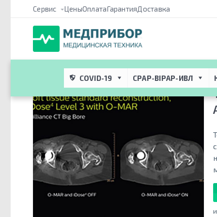
Сервис
Цены
Оплата
Гарантия
Доставка
Медприбор ПРО
 → 
Каталог
 → 
Медицинское оборудование дл
анатомии
COVID-19
CPAP-BIPAP-ИВЛ
и