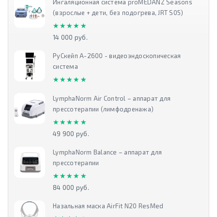
Ингаляционная система proMEDANZ Seasons
(взрослые + дети, без подогрева, JRT S05)
★★★★★
★★★★★
14 000 руб.
РуСкейп А-2600 - видеоэндоскопическая
система
★★★★★
★★★★★
LymphaNorm Air Control – аппарат для
прессотерапии (лимфодренажа)
★★★★★
★★★★★
49 900 руб.
LymphaNorm Balance – аппарат для
прессотерапии
★★★★★
★★★★★
84 000 руб.
Назальная маска AirFit N20 ResMed