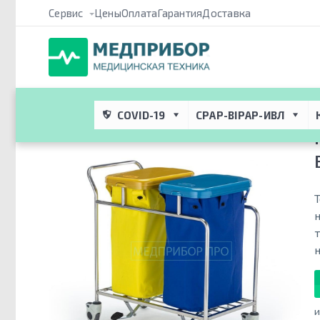
Сервис
Цены
Оплата
Гарантия
Доставка
Медприбор ПРО
 → 
Каталог
 → 
Медицинское оборудование дл
медицинская бельевая
COVID-19
CPAP-BIPAP-ИВЛ
и