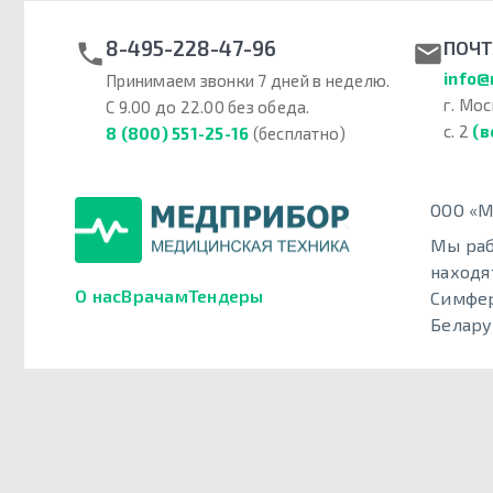
8-495-228-47-96
ПОЧТ
info@
Принимаем звонки 7 дней в неделю.
г. Мос
С 9.00 до 22.00 без обеда.
с. 2
(в
8 (800) 551-25-16
(бесплатно)
ООО «М
Мы раб
находя
О нас
Врачам
Тендеры
Симфер
Белару