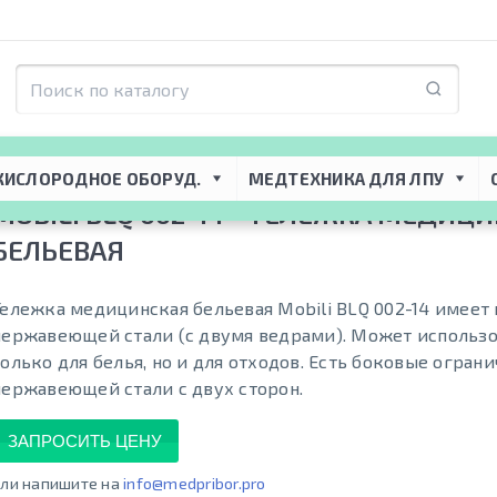
я ЛПУ
 → 
Медицинская мебель
 → 
Медицинские тележки
 → 
Mobili BLQ 002
КИСЛОРОДНОЕ ОБОРУД.
МЕДТЕХНИКА ДЛЯ ЛПУ
MOBILI BLQ 002-14 - ТЕЛЕЖКА МЕДИЦ
БЕЛЬЕВАЯ
Тележка медицинская бельевая Mobili BLQ 002-14 имеет 
нержавеющей стали (с двумя ведрами). Может использо
только для белья, но и для отходов. Есть боковые огран
нержавеющей стали с двух сторон.
ЗАПРОСИТЬ ЦЕНУ
ли напишите на
info@medpribor.pro