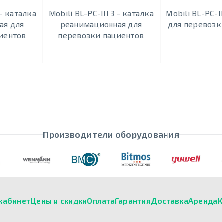
 - каталка
Mobili BL-PC-III 3 - каталка
Mobili BL-PC-I
ая для
реанимационная для
для перевозк
иентов
перевозки пациентов
Производители оборудования
кабинет
Цены и скидки
Оплата
Гарантия
Доставка
Аренда
К