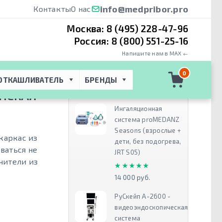
info@medpribor.pro
Контакты
О нас
Москва:
8 (495) 228-47-96
Россия:
8 (800) 551-25-16
Напишите нам в MAX ←
-14 - тележка
0
ОТКАШЛИВАТЕЛЬ
БРЕНДЫ
Рекомендуем
ИНСКАЯ
Ингаляционная
система proMEDANZ
Seasons (взрослые +
каркас из
дети, без подогрева,
ваться не
JRT S05)
ичители из
★★★★★
★★★★★
14 000 руб.
РуСкейп А-2600 -
видеоэндоскопическая
система