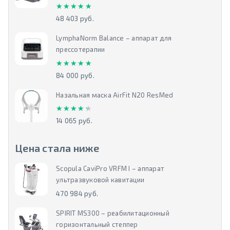
★★★★★
★★★★★
48 403 руб.
LymphaNorm Balance – аппарат для
прессотерапии
★★★★★
★★★★★
84 000 руб.
Назальная маска AirFit N20 ResMed
★★★★★
★★★★★
14 065 руб.
Цена стала ниже
Scopula CaviPro VRFM I – аппарат
ультразвуковой кавитации
470 984 руб.
SPIRIT MS300 – реабилитационный
горизонтальный степпер