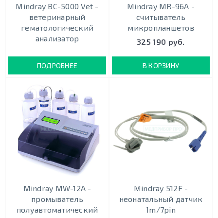
Mindray BC-5000 Vet -
Mindray MR-96A -
ветеринарный
считыватель
гематологический
микропланшетов
анализатор
325 190 руб.
ПОДРОБНЕЕ
В КОРЗИНУ
Mindray MW-12A -
Mindray 512F -
промыватель
неонатальный датчик
полуавтоматический
1m/7pin