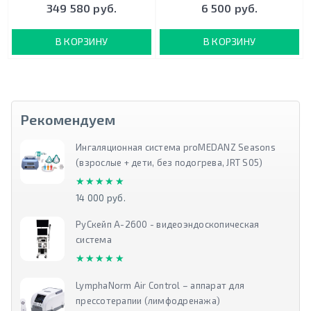
349 580 руб.
6 500 руб.
В КОРЗИНУ
В КОРЗИНУ
Рекомендуем
Ингаляционная система proMEDANZ Seasons
(взрослые + дети, без подогрева, JRT S05)
★★★★★
★★★★★
14 000 руб.
РуСкейп А-2600 - видеоэндоскопическая
система
★★★★★
★★★★★
LymphaNorm Air Control – аппарат для
прессотерапии (лимфодренажа)