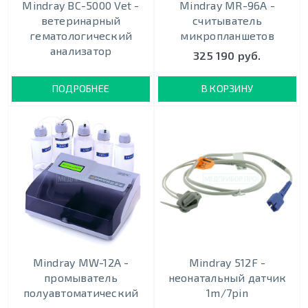
Mindray BC-5000 Vet -
Mindray MR-96A -
ветеринарный
считыватель
гематологический
микропланшетов
анализатор
325 190 руб.
ПОДРОБНЕЕ
В КОРЗИНУ
Mindray MW-12A -
Mindray 512F -
промыватель
неонатальный датчик
полуавтоматический
1m/7pin