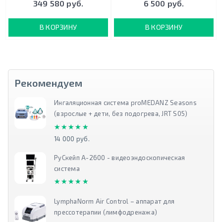
349 580 руб.
6 500 руб.
В КОРЗИНУ
В КОРЗИНУ
Рекомендуем
Ингаляционная система proMEDANZ Seasons
(взрослые + дети, без подогрева, JRT S05)
★★★★★
★★★★★
14 000 руб.
РуСкейп А-2600 - видеоэндоскопическая
система
★★★★★
★★★★★
LymphaNorm Air Control – аппарат для
прессотерапии (лимфодренажа)