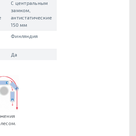
С центральным
замком,
е
антистатические
150 мм
Финляндия
Да
ижения
олесом.