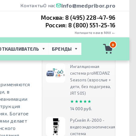
info@medpribor.pro
Контакты
О нас
Москва:
8 (495) 228-47-96
Россия:
8 (800) 551-25-16
Напишите нам в MAX ←
ra Emergo -
0
ОТКАШЛИВАТЕЛЬ
БРЕНДЫ
Рекомендуем
Ингаляционная
система proMEDANZ
Seasons (взрослые +
 применяются
дети, без подогрева,
и, в
JRT S05)
 реанимации
★★★★★
★★★★★
струкция
14 000 руб.
ях. Богатое
РуСкейп А-2600 -
ями делает
видеоэндоскопическая
нского
система
придания