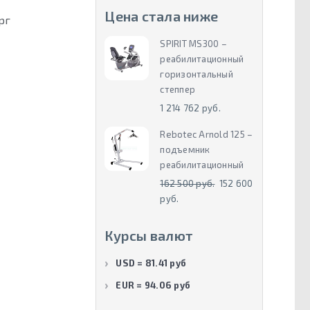
Цена стала ниже
рг
SPIRIT MS300 –
реабилитационный
горизонтальный
степпер
1 214 762 руб.
Rebotec Arnold 125 –
подъемник
реабилитационный
162 500 руб.
152 600
руб.
Курсы валют
USD = 81.41 руб
EUR = 94.06 руб