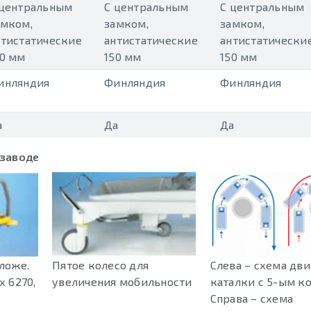
 центральным
С центральным
С центральным
амком,
замком,
замком,
нтистатические
антистатические
антистатически
50 мм
150 мм
150 мм
инляндия
Финляндия
Финляндия
а
Да
Да
 заводе
ложе.
Пятое колесо для
Слева – схема дв
х 6270,
увеличения мобильности
каталки с 5-ым к
Справа – схема