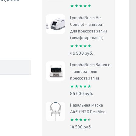
★★★★★
★★★★★
LymphaNorm Air
Control – аппарат
для прессотерапии
(лимфодренажа)
★★★★★
★★★★★
49 900 руб.
LymphaNorm Balance
– аппарат для
прессотерапии
★★★★★
★★★★★
84 000 руб.
Назальная маска
AirFit N20 ResMed
★★★★★
★★★★★
14 500 руб.