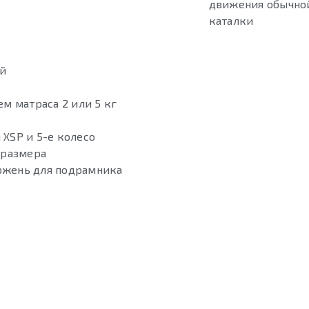
движения обычно
каталки
ей
м матраса 2 или 5 кг
XSP и 5-е колесо
 размера
ржень для подрамника