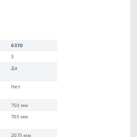
6370
3
Да
Нет
750 мм
705 мм
2075 мм