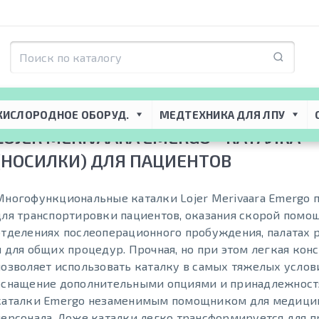
я ЛПУ
 → 
Медицинская мебель
 → 
Каталки для пациентов
 → 
Lojer Merivaa
КИСЛОРОДНОЕ ОБОРУД.
МЕДТЕХНИКА ДЛЯ ЛПУ
LOJER MERIVAARA EMERGO - КАТАЛКА
(НОСИЛКИ) ДЛЯ ПАЦИЕНТОВ
Многофункциональные каталки Lojer Merivaara Emergo
для транспортировки пациентов, оказания скорой помощ
отделениях послеоперационного пробуждения, палатах
и для общих процедур. Прочная, но при этом легкая кон
позволяет использовать каталку в самых тяжелых услови
оснащение дополнительными опциями и принадлежност
каталки Emergo незаменимым помощником для медици
персонала. Ложе каталки легко трансформируется для 