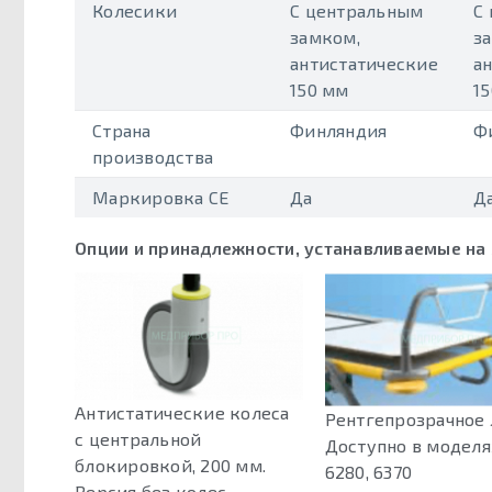
Колесики
С центральным
С
замком,
з
антистатические
а
150 мм
1
Страна
Финляндия
Ф
производства
Маркировка CE
Да
Д
Опции и принадлежности, устанавливаемые на
Антистатические колеса
Рентгепрозрачное 
с центральной
Доступно в моделя
блокировкой, 200 мм.
6280, 6370
Версия без колес