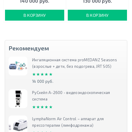
140 000 руб.
130 000 руб.
В КОРЗИНУ
В КОРЗИНУ
Рекомендуем
Ингаляционная система proMEDANZ Seasons
(взрослые + дети, без подогрева, JRT S05)
★★★★★
★★★★★
14 000 руб.
РуСкейп А-2600 - видеоэндоскопическая
система
★★★★★
★★★★★
LymphaNorm Air Control – аппарат для
прессотерапии (лимфодренажа)