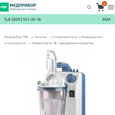
0
8 (800) 551-25-16
MAX
Медприбор ПРО
 → 
Каталог
 → 
Откашливатель
 → 
Медицинские
отсaсыватели
 → 
Medela Vario 18 - вакуумный аспиратор