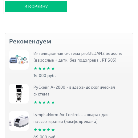
В КОРЗИНУ
Рекомендуем
Ингаляционная система proMEDANZ Seasons
(взрослые + дети, без подогрева, JRT S05)
★★★★★
★★★★★
14 000 руб.
РуСкейп А-2600 - видеоэндоскопическая
система
★★★★★
★★★★★
LymphaNorm Air Control – аппарат для
прессотерапии (лимфодренажа)
★★★★★
★★★★★
49 900 руб.