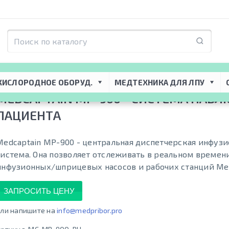
я ЛПУ
 → 
Реанимационное оборудование
 → 
Мониторы пациента
 → 
Medca
КИСЛОРОДНОЕ ОБОРУД.
МЕДТЕХНИКА ДЛЯ ЛПУ
MEDCAPTAIN MP-900 - СИСТЕМА НАБ
ПАЦИЕНТА
Medcaptain MP-900 - центральная диспетчерская инфузи
система. Она позволяет отслеживать в реальном времен
инфузионных/шприцевых насосов и рабочих станций Med
ЗАПРОСИТЬ ЦЕНУ
ли напишите на
info@medpribor.pro