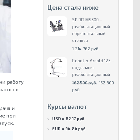
Цена стала ниже
SPIRIT MS300 –
реабилитационный
горизонтальный
степпер
1 214 762 руб.
Rebotec Arnold 125 –
подъемник
реабилитационный
ни работу
162 500 руб.
152 600
насосов
руб.
Курсы валют
рача и
ие при
USD = 82.17 руб
апуск.
EUR = 94.84 руб