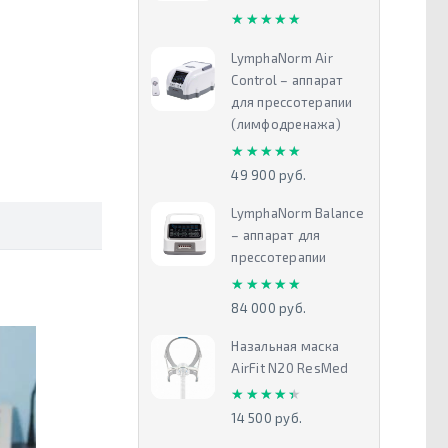
★★★★★
★★★★★
LymphaNorm Air
Control – аппарат
для прессотерапии
(лимфодренажа)
★★★★★
★★★★★
49 900 руб.
LymphaNorm Balance
– аппарат для
прессотерапии
★★★★★
★★★★★
84 000 руб.
Назальная маска
AirFit N20 ResMed
★★★★★
★★★★★
14 500 руб.