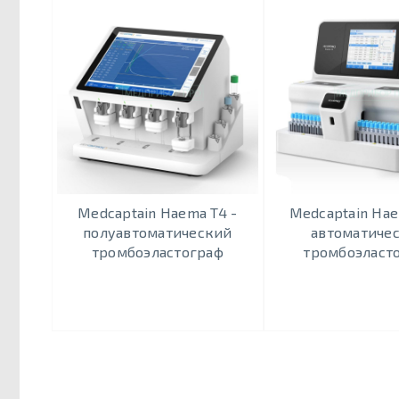
Medcaptain Haema T4 -
Medcaptain Hae
полуавтоматический
автоматиче
тромбоэластограф
тромбоэласт