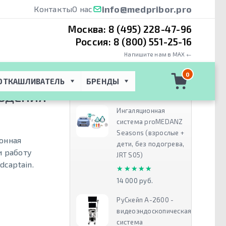
info@medpribor.pro
Контакты
О нас
Москва:
8 (495) 228-47-96
Россия:
8 (800) 551-25-16
Напишите нам в MAX ←
ptain MP-900 -
0
ОТКАШЛИВАТЕЛЬ
БРЕНДЫ
Рекомендуем
ЛЮДЕНИЯ
Ингаляционная
система proMEDANZ
Seasons (взрослые +
онная
дети, без подогрева,
и работу
JRT S05)
captain.
★★★★★
★★★★★
14 000 руб.
РуСкейп А-2600 -
видеоэндоскопическая
система