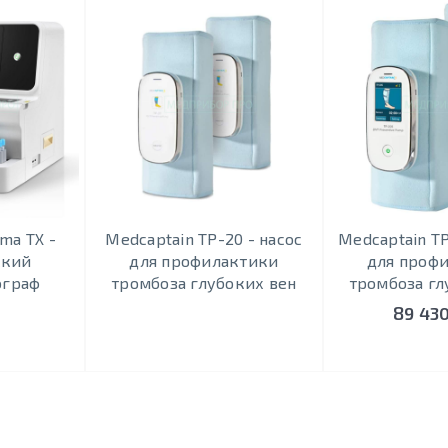
ma TX -
Medcaptain TP-20 - насос
Medcaptain TP
ский
для профилактики
для проф
ограф
тромбоза глубоких вен
тромбоза гл
89 430