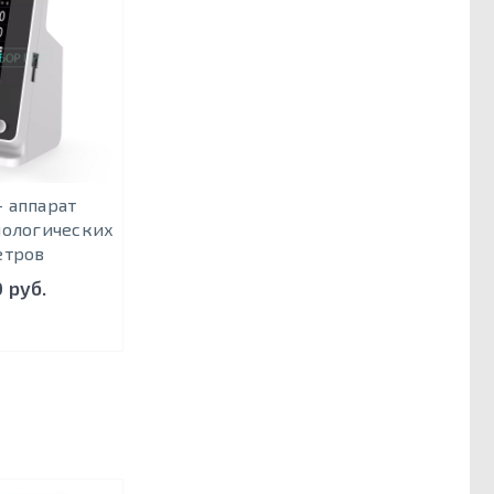
 аппарат
иологических
етров
 руб.