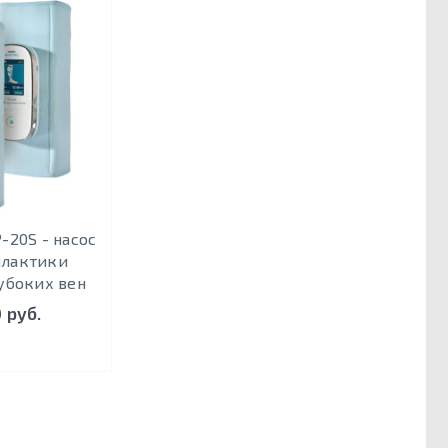
-20S - насос
илактики
убоких вен
 руб.