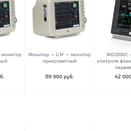
 монитор
Монитор — G3F — монитор
MD2000С –
ный
прикроватный
контроля физ
парам
б.
89 900 руб.
42 000