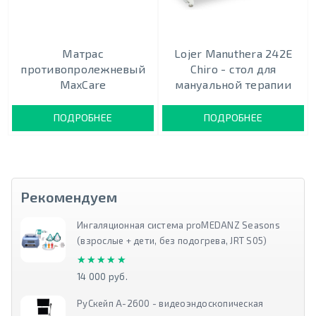
Матрас
Lojer Manuthera 242Е
противопролежневый
Chiro - cтол для
MaxCare
мануальной терапии
ПОДРОБНЕЕ
ПОДРОБНЕЕ
Рекомендуем
Ингаляционная система proMEDANZ Seasons
(взрослые + дети, без подогрева, JRT S05)
★★★★★
★★★★★
14 000 руб.
РуСкейп А-2600 - видеоэндоскопическая