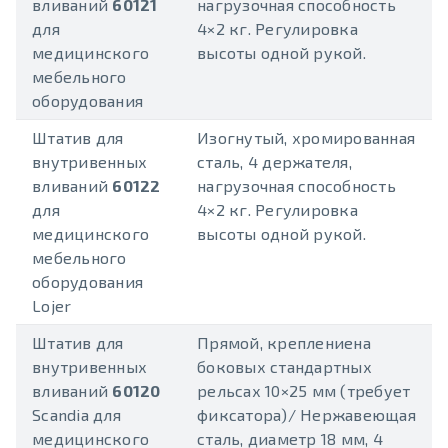
вливаний
60121
нагрузочная способность
для
4×2 кг. Регулировка
медицинского
высоты одной рукой.
мебельного
оборудования
Штатив для
Изогнутый, хромированная
внутривенных
сталь, 4 держателя,
вливаний
60122
нагрузочная способность
для
4×2 кг. Регулировка
медицинского
высоты одной рукой.
мебельного
оборудования
Lojer
Штатив для
Прямой, креплениена
внутривенных
боковых стандартных
вливаний
60120
рельсах 10×25 мм (требует
Scandia для
фиксатора)/ Нержавеющая
медицинского
сталь, диаметр 18 мм, 4