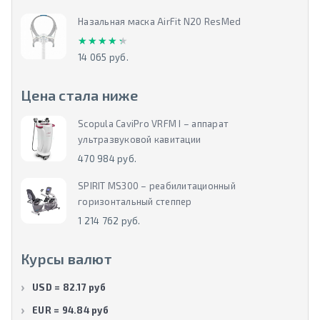
Назальная маска AirFit N20 ResMed
★★★★★
★★★★★
14 065 руб.
Цена стала ниже
Scopula CaviPro VRFM I – аппарат
ультразвуковой кавитации
470 984 руб.
SPIRIT MS300 – реабилитационный
горизонтальный степпер
1 214 762 руб.
Курсы валют
USD = 82.17 руб
EUR = 94.84 руб