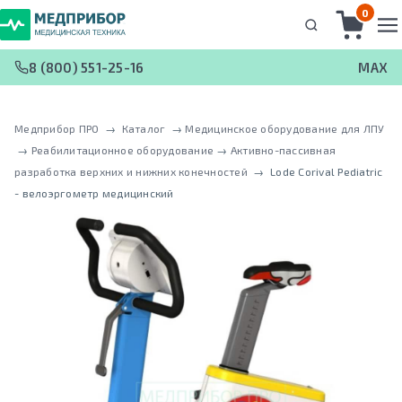
0
8 (800) 551-25-16
MAX
Медприбор ПРО
 → 
Каталог
 → 
Медицинское оборудование для ЛПУ
 → 
Реабилитационное оборудование
 → 
Активно-пассивная
разработка верхних и нижних конечностей
 → 
Lode Corival Pediatric
- велоэргометр медицинский