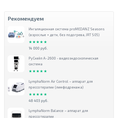
Рекомендуем
Ингаляционная система proMEDANZ Seasons
(взрослые + дети, без подогрева, JRT S05)
★★★★★
★★★★★
14 000 руб.
РуСкейп А-2600 - видеоэндоскопическая
система
★★★★★
★★★★★
LymphaNorm Air Control – аппарат для
прессотерапии (лимфодренажа)
★★★★★
★★★★★
48 403 руб.
LymphaNorm Balance – аппарат для
прессотерапии