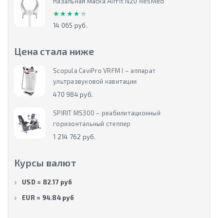
Назальная маска AirFit N20 ResMed
★★★★★
★★★★★
14 065 руб.
Цена стала ниже
Scopula CaviPro VRFM I – аппарат
ультразвуковой кавитации
470 984 руб.
SPIRIT MS300 – реабилитационный
горизонтальный степпер
1 214 762 руб.
Курсы валют
USD = 82.17 руб
EUR = 94.84 руб