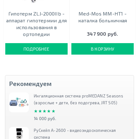
Гипотерм ZLJ-2000IIb -
Med-Mos ММ-НТ1 -
аппарат гипотермии для
каталка больничная
использования в
347 900 руб.
ортопедии
ПОДРОБНЕЕ
В КОРЗИНУ
Рекомендуем
Ингаляционная система proMEDANZ Seasons
(взрослые + дети, без подогрева, JRT S05)
★★★★★
★★★★★
14 000 руб.
РуСкейп А-2600 - видеоэндоскопическая
система