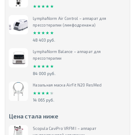
★★★★★
★★★★★
LymphaNorm Air Control – аппарат для
прессотерапии (лимфодренажа)
★★★★★
★★★★★
48 403 руб.
LymphaNorm Balance – аппарат для
прессотерапии
★★★★★
★★★★★
84 000 руб.
Назальная маска AirFit N20 ResMed
★★★★★
★★★★★
14 065 руб.
Цена стала ниже
Scopula CaviPro VRFM I – аппарат
ультразвуковой кавитации