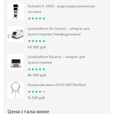
РуСкейп А-2600 - видеоэндоскопическая
система
★★★★★
★★★★★
LymphaNorm Air Control – аппарат для
прессотерапии (лимфодренажа)
★★★★★
★★★★★
49 900 руб.
LymphaNorm Balance – аппарат для
прессотерапии
★★★★★
★★★★★
84 000 руб.
Назальная маска AirFit N20 ResMed
★★★★★
★★★★★
14 500 руб.
Цена стала ниже