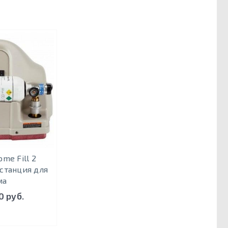
ome Fill 2
станция для
ма
0 руб.