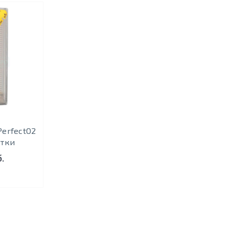
PerfectO2
стки
.