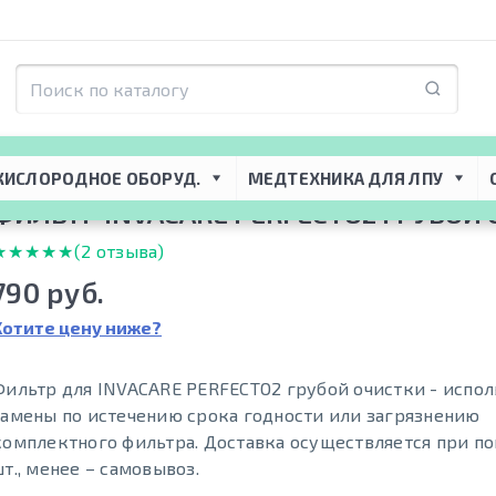
Комплектующие для концентраторов
 → 
Фильтры для концентраторов кис
КИСЛОРОДНОЕ ОБОРУД.
МЕДТЕХНИКА ДЛЯ ЛПУ
ФИЛЬТР INVACARE PERFECTO2 ГРУБОЙ
★★★★★
★★★★★
(2 отзыва)
790 руб.
Хотите цену ниже?
Фильтр для INVACARE PERFECTO2 грубой очистки - испол
замены по истечению срока годности или загрязнению
комплектного фильтра. Доставка осуществляется при по
шт., менее – самовывоз.