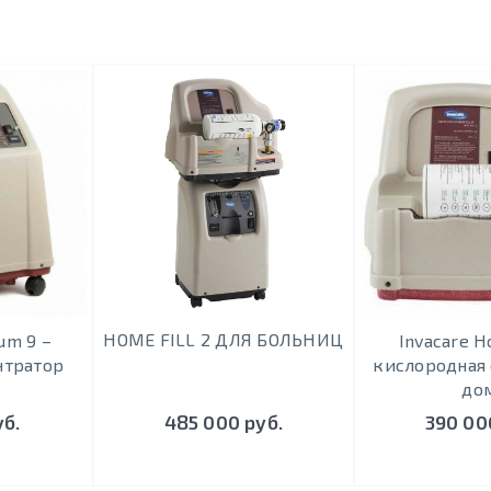
HOME FILL 2 ДЛЯ БОЛЬНИЦ
num 9 –
Invacare H
нтратор
кислородная 
до
уб.
485 000 руб.
390 00