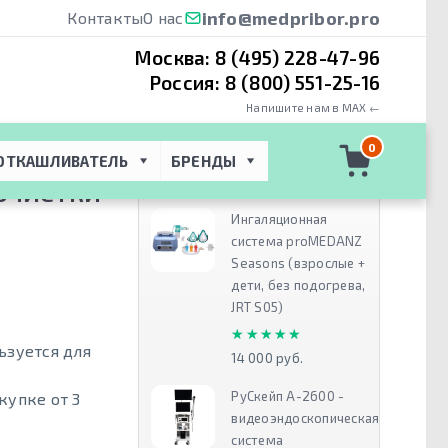
info@medpribor.pro
Контакты
О нас
Москва:
8 (495) 228-47-96
Россия:
8 (800) 551-25-16
Напишите нам в MAX ←
лорода
 → 
0
ОТКАШЛИВАТЕЛЬ
БРЕНДЫ
Рекомендуем
 ОЧИСТКИ
Ингаляционная
система proMEDANZ
Seasons (взрослые +
дети, без подогрева,
JRT S05)
★★★★★
★★★★★
ьзуется для
14 000 руб.
РуСкейп А-2600 -
купке от 3
видеоэндоскопическая
система