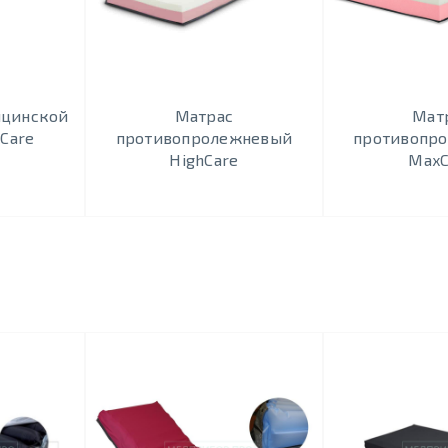
ицинской
Матрас
Мат
xCare
противопролежневый
противопр
HighCare
MaxC