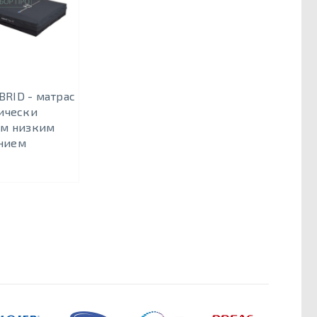
BRID - матрас
ически
м низким
нием