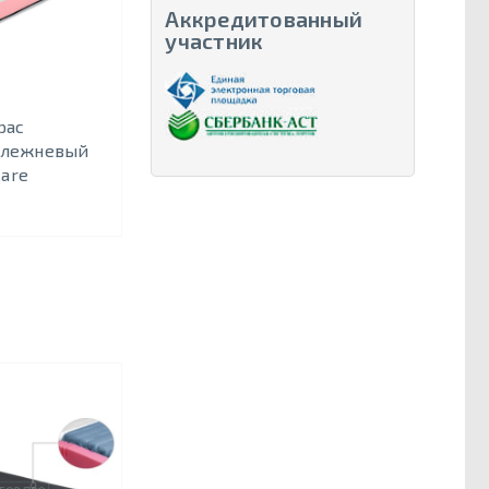
Аккредитованный
участник
рас
олежневый
are