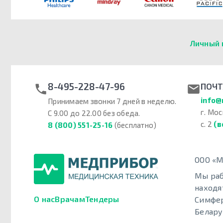
Личный 
8-495-228-47-96
ПОЧТ
info@
Принимаем звонки 7 дней в неделю.
г. Мос
С 9.00 до 22.00 без обеда.
с. 2
(в
8 (800) 551-25-16
(бесплатно)
ООО «М
Мы раб
находя
О нас
Врачам
Тендеры
Симфер
Белару