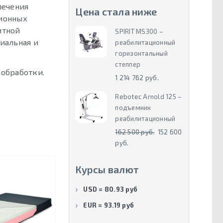
лечения
Цена стала ниже
ционных
итной
SPIRIT MS300 –
иальная и
реабилитационный
горизонтальный
степпер
 обработки.
1 214 762 руб.
Rebotec Arnold 125 –
подъемник
реабилитационный
162 500 руб.
152 600
руб.
Курсы валют
USD = 80.93 руб
EUR = 93.19 руб