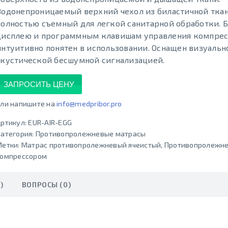
Водонепроницаемый верхний чехол из биластичной ткан
полностью съемный для легкой санитарной обработки. 
дисплею и программным клавишам управления компрес
интуитивно понятен в использовании. Оснащен визуальн
акустической бесшумной сигнализацией.
ЗАПРОСИТЬ ЦЕНУ
ли напишите на
info@medpribor.pro
ртикул:
EUR-AIR-EGG
атегория:
Противопролежневые матрасы
Метки:
Матрас противопролежневый ячеистый
,
Противопролежне
компрессором
)
ВОПРОСЫ (0)