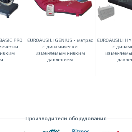
BASIC PRO
EUROAUSILI GENIUS - матрас
EUROAUSILI HY
амически
с динамически
с динам
низким
изменяемым низким
изменяемы
ем
давлением
давле
Производители оборудования