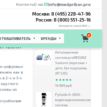
info@medpribor.pro
Контакты
О нас
Москва:
8 (495) 228-47-96
Россия:
8 (800) 551-25-16
Напишите нам в MAX ←
асы
 → 
0
ОТКАШЛИВАТЕЛЬ
БРЕНДЫ
Рекомендуем
МИЧЕСКИ
Ингаляционная
система proMEDANZ
Seasons (взрослые +
ми цифровых
дети, без подогрева,
ением как в
JRT S05)
в 2-х и 3-х
★★★★★
★★★★★
 круглого
14 000 руб.
сновы из
РуСкейп А-2600 -
видеоэндоскопическая
огрибковая
система