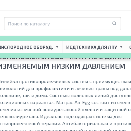
я ЛПУ
 → 
Реабилитационное оборудование
 → 
Противопролежневые матр
ким давлением
КИСЛОРОДНОЕ ОБОРУД.
МЕДТЕХНИКА ДЛЯ ЛПУ
EUROAUSILI AIR EGG - МАТРАС С ДИНА
ИЗМЕНЯЕМЫМ НИЗКИМ ДАВЛЕНИЕМ
Линейка противопролежневых систем с преимущества
технологий для профилактики и лечения травм под давл
больнице, так и дома. Системы волновых линий доступны 
позиционных вариантах. Матрас Air Egg состоит из ячеек
сечения из мягкой полиуретановой пленки и защитной о
пенополиуретана. Идеально подходящая система для
антипролежневой терапии. Антибактериальная и против
поверхность из водонепроницаемой и дышащей ткани.