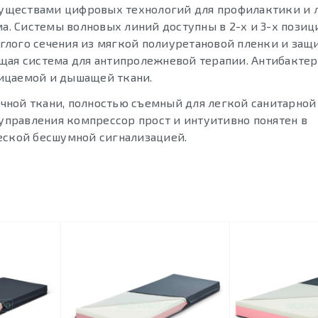
уществами цифровых технологий для профилактики и 
ма. Системы волновых линий доступны в 2-х и 3-х пози
углого сечения из мягкой полиуретановой пленки и защ
щая система для антипролежневой терапии. Антибактер
ицаемой и дышащей ткани.
ной ткани, полностью съемный для легкой санитарной
правления компрессор прост и интуитивно понятен в
еской бесшумной сигнализацией.