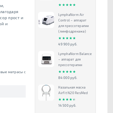
★★★★★
★★★★★
и,
Благодаря
LymphaNorm Air
сор прост и
Control – аппарат
ой и
для прессотерапии
(лимфодренажа)
★★★★★
★★★★★
49 900 руб.
LymphaNorm Balance
– аппарат для
прессотерапии
★★★★★
★★★★★
вые матрасы с
84 000 руб.
Назальная маска
AirFit N20 ResMed
★★★★★
★★★★★
14 500 руб.