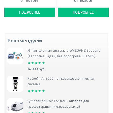
от Esaote
от Esaote
ПОДРОБНЕЕ
ПОДРОБНЕЕ
Рекомендуем
Ингаляционная система proMEDANZ Seasons
(взрослые + дети, без подогрева, JRT S05)
★★★★★
★★★★★
14 000 руб.
РуСкейп А-2600 - видеоэндоскопическая
система
★★★★★
★★★★★
LymphaNorm Air Control – аппарат для
прессотерапии (лимфодренажа)
★★★★★
★★★★★