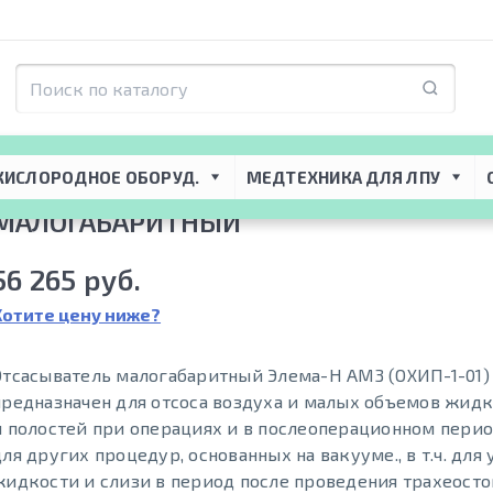
 отсaсыватели
 → 
Элема-Н AM3 (ОХИП-1-01) – отсасыватель малогабар
КИСЛОРОДНОЕ ОБОРУД.
МЕДТЕХНИКА ДЛЯ ЛПУ
ЭЛЕМА-Н AM3 (ОХИП-1-01) – ОТСАСЫВ
МАЛОГАБАРИТНЫЙ
56 265 руб.
Хотите цену ниже?
Отсасыватель малогабаритный Элема-Н AM3 (ОХИП-1-01)
предназначен для отсоса воздуха и малых объемов жидк
и полостей при операциях и в послеоперационном перио
для других процедур, основанных на вакууме., в т.ч. для
жидкости и слизи в период после проведения трахеосто