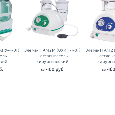
ХПУ-4-01)
Элема-Н АМ2М (ОХИП-1-01)
Элема-Н АМ2 (
тель
– отсасыватель
отсасы
кий
хирургический
хирурги
б.
75 400 руб.
75 460