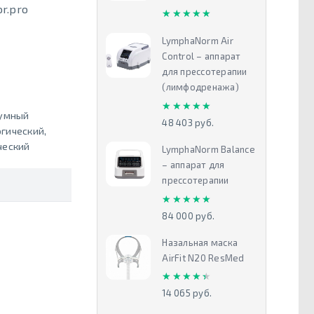
r.pro
★★★★★
★★★★★
LymphaNorm Air
Control – аппарат
для прессотерапии
(лимфодренажа)
★★★★★
★★★★★
умный
48 403 руб.
огический
,
ческий
LymphaNorm Balance
– аппарат для
прессотерапии
★★★★★
★★★★★
84 000 руб.
Назальная маска
AirFit N20 ResMed
★★★★★
★★★★★
14 065 руб.