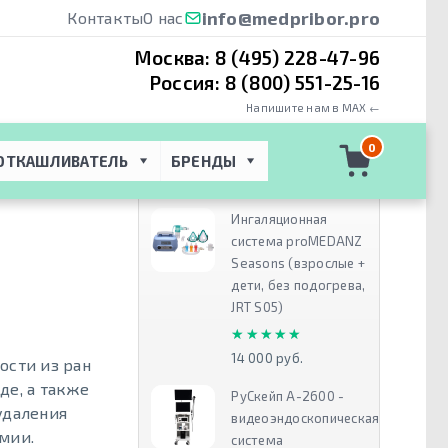
info@medpribor.pro
Контакты
О нас
Москва:
8 (495) 228-47-96
Россия:
8 (800) 551-25-16
Напишите нам в MAX ←
итный
0
ОТКАШЛИВАТЕЛЬ
БРЕНДЫ
АТЕЛЬ
Рекомендуем
Ингаляционная
система proMEDANZ
Seasons (взрослые +
дети, без подогрева,
JRT S05)
★★★★★
★★★★★
14 000 руб.
ости из ран
де, а также
РуСкейп А-2600 -
 удаления
видеоэндоскопическая
мии.
система