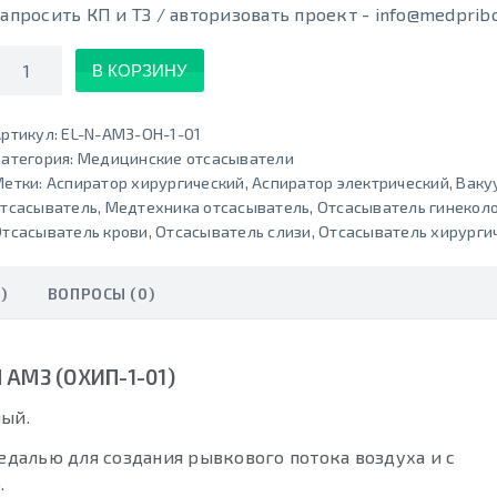
Запросить КП и ТЗ / авторизовать проект - info@medpribo
Количество
В КОРЗИНУ
ртикул:
EL-N-AM3-OH-1-01
атегория:
Медицинские отсaсыватели
Метки:
Аспиратор хирургический
,
Аспиратор электрический
,
Ваку
отсасыватель
,
Медтехника отсасыватель
,
Отсасыватель гинекол
тсасыватель крови
,
Отсасыватель слизи
,
Отсасыватель хирурги
)
ВОПРОСЫ (0)
AM3 (ОХИП-1-01)
ный.
далью для создания рывкового потока воздуха и с
.