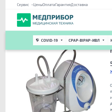
Сервис
Цены
Оплата
Гарантия
Доставка
Медприбор ПРО
 → 
Каталог
 → 
Откашливатель
 → 
Медицинские
COVID-19
CPAP-BIPAP-ИВЛ