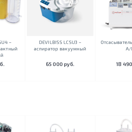
SU4 –
DEVILBISS LCSU3 –
Отсасывател
пактный
аспиратор вакуумный
A/
ый
б.
65 000 руб.
18 490