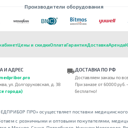
Производители оборудования
кабинет
Цены и скидки
Оплата
Гарантия
Доставка
Аренда
К
А И АДРЕС
ДОСТАВКА ПО РФ
medpribor.pro
Доставляем заказы по все
ква, ул. Долгоруковская, д. 38
При заказе от 60000 руб. 
се города)
бесплатно!
ЕДПРИБОР ПРО» осуществляет поставки медицинского о
отаем с розничными и оптовыми покупателями, меди
тся в Москве, Санкт-Петербурге, Нижнем Новгороде, Ро