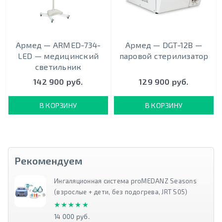
Армед — ARMED-734-
Армед — DGT-12B —
LED — медицинский
паровой стерилизатор
светильник
142 900 руб.
129 900 руб.
В КОРЗИНУ
В КОРЗИНУ
Рекомендуем
Ингаляционная система proMEDANZ Seasons
(взрослые + дети, без подогрева, JRT S05)
★★★★★
★★★★★
14 000 руб.