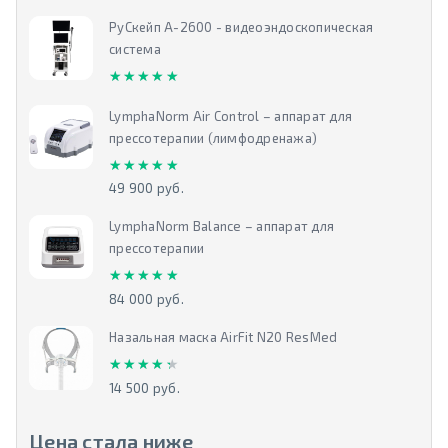
РуСкейп А-2600 - видеоэндоскопическая
система
★★★★★
★★★★★
LymphaNorm Air Control – аппарат для
прессотерапии (лимфодренажа)
★★★★★
★★★★★
49 900 руб.
LymphaNorm Balance – аппарат для
прессотерапии
★★★★★
★★★★★
84 000 руб.
Назальная маска AirFit N20 ResMed
★★★★★
★★★★★
14 500 руб.
Цена стала ниже