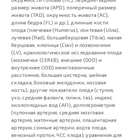
размер живота (APD), поперечный размер
живота (TAD), окружность живота (AC),
длина бедра (FL) и др.), длинные кости
плода (плечевая (Humerus), локтевая (Ulna),
лучевая (Rad), большеберцовая (Tibia), малая
берцовая, ключица (Clav) и позвоночник
(LV), краниологическое исследование плода
(мозжечок (CEREB), внешнее (OOD) и
внутреннее (IOD) межглазничные
расстояния, большая цистерна, шейная
складка, боковые желудочки, носовая
кость), другие показатели плода (ступня,
ухо, средняя фаланга, почки, таз), индекс
околоплодных вод (AFI), допплерометрия
(пупочная артерия, средняя мозговая
артерия, маточные артерии, плацентарная
артерия, сонные артерии, аорта плода,
венозный проток, ЧСС плода); уравнения для