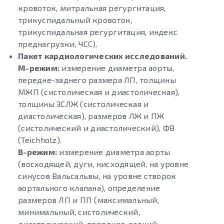
кровоток, митральная регургитация,
трикуспидальный кровоток,
трикуспидальная регургитация, индекс
преднагрузки, ЧСС).
Пакет кардиологических исследований.
М-режим:
измерение диаметра аорты,
передне-заднего размера ЛП, толщины
МЖП (систолическая и диастолическая),
толщины ЗСЛЖ (систолическая и
диастолическая), размеров ЛЖ и ПЖ
(систолический и диастолический), ФВ
(Teichholz).
B-режим:
измерение диаметра аорты
(восходящей, дуги, нисходящей, на уровне
синусов Вальсальвы, на уровне створок
аортального клапана), определение
размеров ЛП и ПП (максимальный,
минимальный, систолический,
диастолический, переднее-задний,