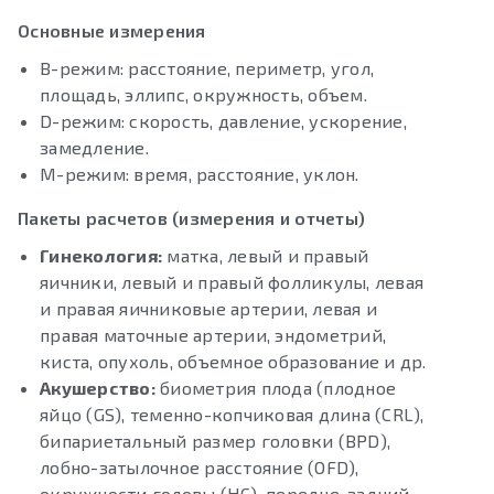
Основные измерения
В-режим: расстояние, периметр, угол,
площадь, эллипс, окружность, объем.
D-режим: скорость, давление, ускорение,
замедление.
M-режим: время, расстояние, уклон.
Пакеты расчетов (измерения и отчеты)
Гинекология:
матка, левый и правый
яичники, левый и правый фолликулы, левая
и правая яичниковые артерии, левая и
правая маточные артерии, эндометрий,
киста, опухоль, объемное образование и др.
Акушерство:
биометрия плода (плодное
яйцо (GS), теменно-копчиковая длина (CRL),
бипариетальный размер головки (BPD),
лобно-затылочное расстояние (OFD),
окружности головы (НC), передне-задний