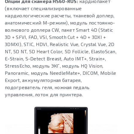
Опции для сканера HS60-RUS:
кардиопакет
(включает специализированные
кардиологические расчеты, тканевой доплер,
анатомический М-режим), модуль постоянно-
волнового доплера CW, пакет Smart 4D (Static
3D + SFVI, FAD, VSI, Smooth Cut + 4D + 3DXI +
3DMXI), STIC, HDVI, Realistic Vue, Crystal Vue, 2D
NT, 5D NT, 5D Heart Color, 5D Follicle, ElastoScan,
E-Strain, S-Detect Breast, Auto IMT+, Strain+,
StressEcho, модуль ЭКГ, модуль HQ Vision,
Panoramic, модуль NeedleMate+, DICOM, Mobile
Export, аккумуляторная батарея,
подогреватель геля, ножная педаль
управления, лоток для принтера.