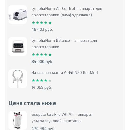
LymphaNorm Air Control – аппарат для
прессотерапии (лимфодренажа)
★★★★★
★★★★★
48 403 руб.
LymphaNorm Balance – аппарат для
прессотерапии
★★★★★
★★★★★
84 000 руб.
Назальная маска AirFit N20 ResMed
★★★★★
★★★★★
14 065 руб.
Цена стала ниже
Scopula CaviPro VRFM I – аппарат
ультразвуковой кавитации
470 984 руб.