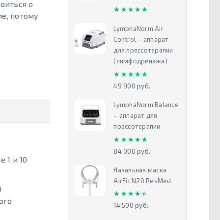
оиться о
★★★★★
★★★★★
ие, потому
LymphaNorm Air
Control – аппарат
для прессотерапии
(лимфодренажа)
★★★★★
★★★★★
49 900 руб.
LymphaNorm Balance
– аппарат для
прессотерапии
★★★★★
★★★★★
84 000 руб.
 1 и 10
Назальная маска
AirFit N20 ResMed
0
★★★★★
★★★★★
ого
14 500 руб.