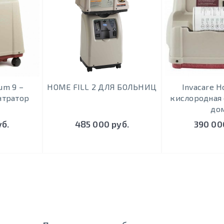
HOME FILL 2 ДЛЯ БОЛЬНИЦ
num 9 –
Invacare H
нтратор
кислородная 
до
уб.
485 000 руб.
390 00