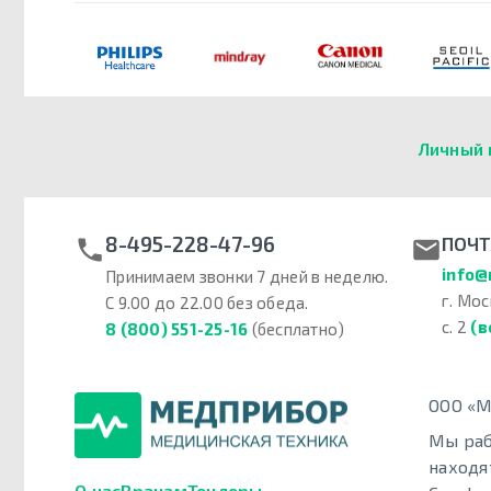
Личный 
8-495-228-47-96
ПОЧТ
info@
Принимаем звонки 7 дней в неделю.
г. Мос
С 9.00 до 22.00 без обеда.
с. 2
(в
8 (800) 551-25-16
(бесплатно)
ООО «М
Мы раб
находя
О нас
Врачам
Тендеры