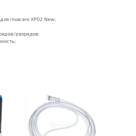
для Invacare XPO2 New;
арядов/разрядов;
ность;