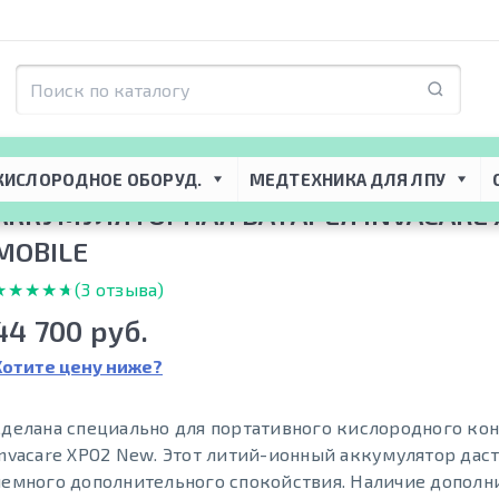
Комплектующие для концентраторов
 → 
Аккумуляторы для концентраторо
КИСЛОРОДНОЕ ОБОРУД.
МЕДТЕХНИКА ДЛЯ ЛПУ
АККУМУЛЯТОРНАЯ БАТАРЕЯ INVACARE 
MOBILE
★★★★★
★★★★★
(3 отзыва)
44 700 руб.
Хотите цену ниже?
Сделана специально для портативного кислородного ко
Invacare XPO2 New. Этот литий-ионный аккумулятор даст
немного дополнительного спокойствия. Наличие дополн