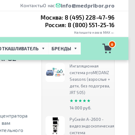
info@medpribor.pro
Контакты
О нас
Москва:
8 (495) 228-47-96
Россия:
8 (800) 551-25-16
Напишите нам в MAX ←
в кислорода
 → 
0
ОТКАШЛИВАТЕЛЬ
БРЕНДЫ
Рекомендуем
XPO2
Ингаляционная
система proMEDANZ
Seasons (взрослые +
дети, без подогрева,
JRT S05)
★★★★★
★★★★★
14 000 руб.
нцентратора
РуСкейп А-2600 -
 вам
видеоэндоскопическая
ительного
система