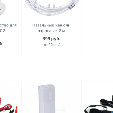
ство для
Назальные канюли
PO2
взрослые, 2 м
399 руб.
б.
(от 20 шт.)