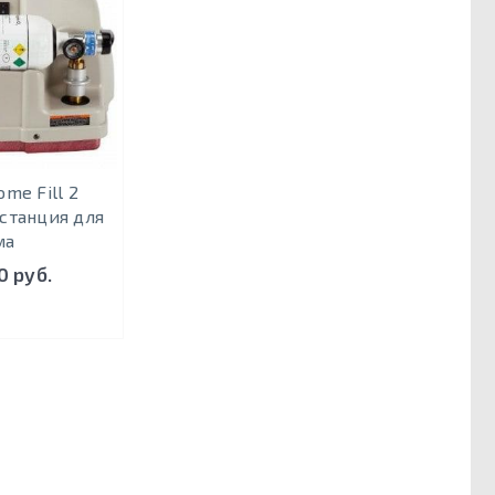
ome Fill 2
станция для
ма
0 руб.