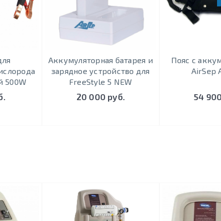
для
Аккумуляторная батарея и
Пояс с акку
ислорода
зарядное устройство для
AirSep 
й 500W
FreeStyle 5 NEW
б.
20 000 руб.
54 900