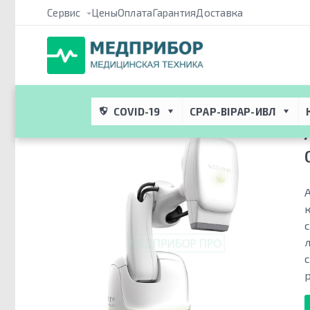
Сервис
Цены
Оплата
Гарантия
Доставка
Медприбор ПРО
 → 
Каталог
 → 
Медицинское оборудование дл
система (Кибернож)
COVID-19
CPAP-BIPAP-ИВЛ