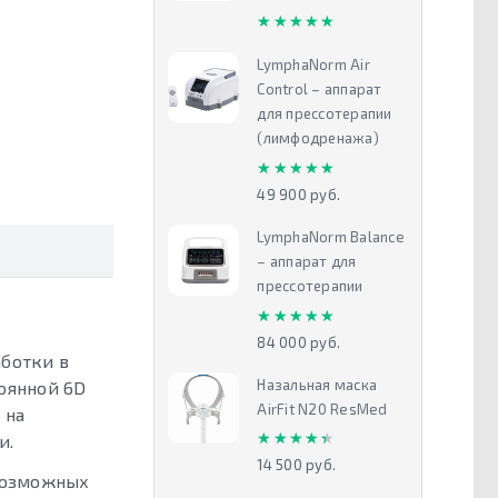
★★★★★
★★★★★
LymphaNorm Air
Control – аппарат
для прессотерапии
(лимфодренажа)
★★★★★
★★★★★
49 900 руб.
LymphaNorm Balance
– аппарат для
прессотерапии
★★★★★
★★★★★
84 000 руб.
аботки в
Назальная маска
оянной 6D
AirFit N20 ResMed
 на
★★★★★
★★★★★
и.
14 500 руб.
 возможных