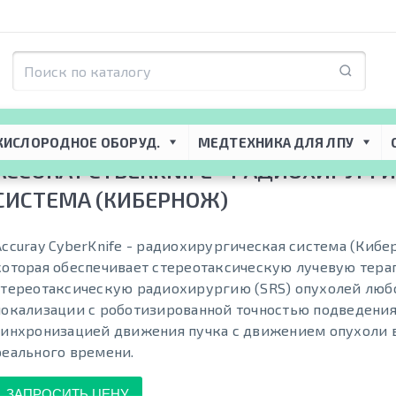
я ЛПУ
 → 
Линейные ускорители медицинские
 → 
Accuray CyberKnife - рад
КИСЛОРОДНОЕ ОБОРУД.
МЕДТЕХНИКА ДЛЯ ЛПУ
ACCURAY CYBERKNIFE - РАДИОХИРУРГ
СИСТЕМА (КИБЕРНОЖ)
Accuray CyberKnife - радиохирургическая система (Кибе
которая обеспечивает стереотаксическую лучевую тера
стереотаксическую радиохирургию (SRS) опухолей люб
локализации с роботизированной точностью подведения
синхронизацией движения пучка с движением опухоли 
реального времени.
ЗАПРОСИТЬ ЦЕНУ