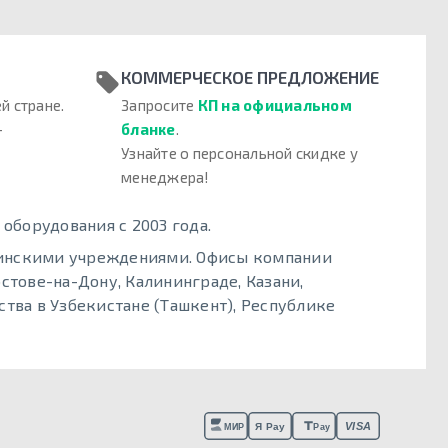
КОММЕРЧЕСКОЕ ПРЕДЛОЖЕНИЕ
й стране.
Запросите
КП на официальном
–
бланке
.
Узнайте о персональной скидке у
менеджера!
борудования с 2003 года.
цинскими учреждениями. Офисы компании
стове-на-Дону, Калининграде, Казани,
тва в Узбекистане (Ташкент), Республике
VISA
Я Pay
МИР
Pay