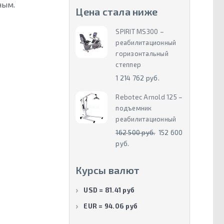
ным.
Цена стала ниже
SPIRIT MS300 –
реабилитационный
горизонтальный
степпер
1 214 762 руб.
Rebotec Arnold 125 –
подъемник
реабилитационный
162 500 руб.
152 600
руб.
Курсы валют
USD = 81.41 руб
EUR = 94.06 руб