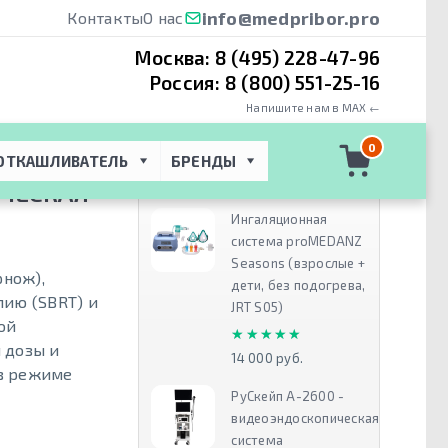
info@medpribor.pro
Контакты
О нас
Москва:
8 (495) 228-47-96
Россия:
8 (800) 551-25-16
Напишите нам в MAX ←
иохирургическая
0
ОТКАШЛИВАТЕЛЬ
БРЕНДЫ
Рекомендуем
ИЧЕСКАЯ
Ингаляционная
система proMEDANZ
Seasons (взрослые +
рнож),
дети, без подогрева,
пию (SBRT) и
JRT S05)
ой
★★★★★
★★★★★
 дозы и
14 000 руб.
в режиме
РуСкейп А-2600 -
видеоэндоскопическая
система