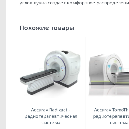
углов пучка создает комфортное распределени
Похожие товары
Accuray Radixact -
Accuray TomoTh
радиотерапевтическая
радиотерапевт
система
система