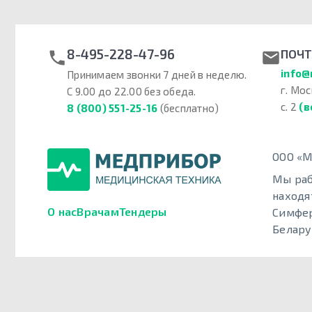
8-495-228-47-96
ПОЧТ
info@
Принимаем звонки 7 дней в неделю.
г. Мос
С 9.00 до 22.00 без обеда.
с. 2
(в
8 (800) 551-25-16
(бесплатно)
ООО «М
Мы раб
находя
О нас
Врачам
Тендеры
Симфер
Белару